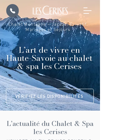
Chalet Montagne – Jacuzzi Privatif,
Mariages et Séjours
L’art de vivre en
Haute-Savoie au chalet
& spa les Cerises
VÉRIFIEZ LES DISPONIBILITÉS
L’actualité du Chalet & Spa
les Cerises