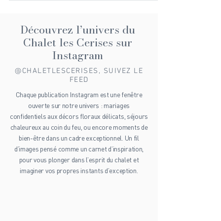
rythme et l’offre limitée sur place, il est souvent
difficile de maintenir de bonnes habitudes. C’est là
qu’une location chalet avec salle de sport change
tout. En réunissant hébergement chaleureux,
Découvrez l’univers du
paysage de montagne et espace fitness privé, vous
Chalet les Cerises sur
pouvez continuer à vous entraîner
Instagram
@CHALETLESCERISES, SUIVEZ LE
FEED
Chaque publication Instagram est une fenêtre
ouverte sur notre univers : mariages
confidentiels aux décors floraux délicats, séjours
chaleureux au coin du feu, ou encore moments de
bien-être dans un cadre exceptionnel. Un fil
d’images pensé comme un carnet d’inspiration,
pour vous plonger dans l’esprit du chalet et
imaginer vos propres instants d’exception.