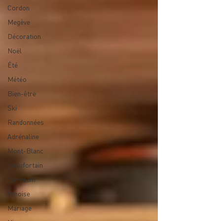
Cordon
Megève
Décoration
Noël
Été
Météo
Bien-être
Ski
Randonnées
Adrénaline
Mont-Blanc
Beaufortain
Hammam
Vanoise
Mariage