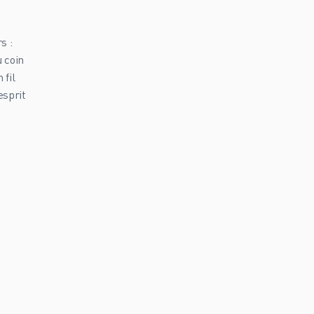
s :
u coin
 fil
esprit