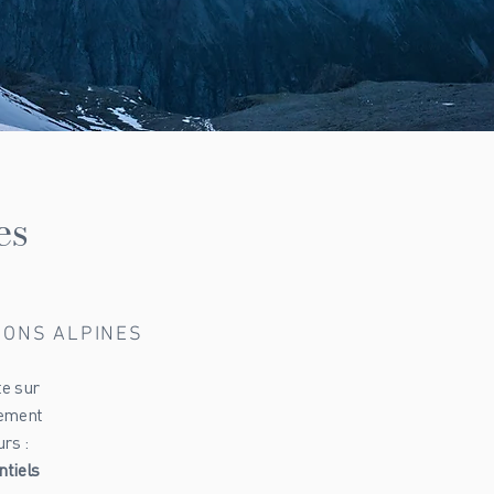
es
TIONS ALPINES
te sur
lement
rs :
ntiels