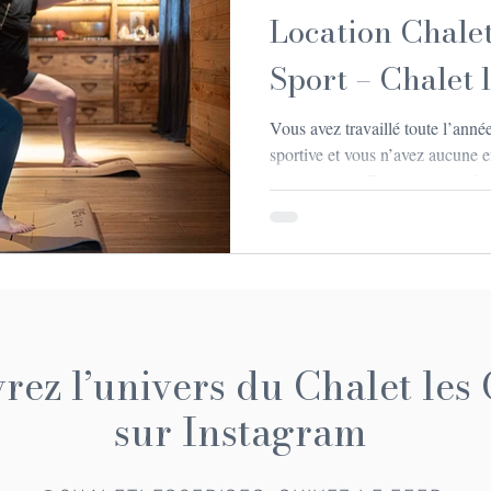
Location Chalet
Sport – Chalet 
Vous avez travaillé toute l’anné
sportive et vous n’avez aucune 
vos vacances. Pourtant, entre le
rythme et l’offre limitée sur place
maintenir de bonnes habitudes. C
avec salle de sport change tout. En réunissant hébergement
chaleureux, paysage de montagne
pouvez continuer à vous entraîn
ez l’univers du Chalet les 
sur Instagram