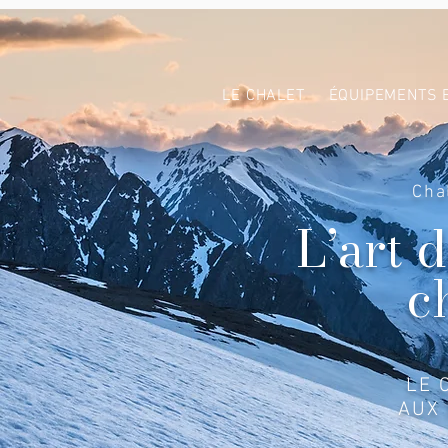
LE CHALET
ÉQUIPEMENTS 
Cha
L’art 
c
LE 
AUX