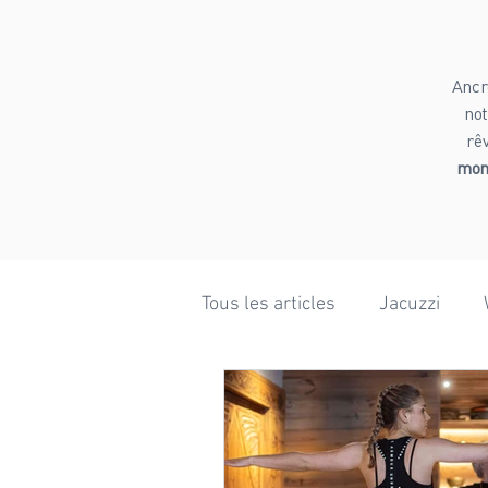
Ancr
not
rê
mome
Tous les articles
Jacuzzi
Bien-être
Ski
Rand
Mariage
Hiver
Phot