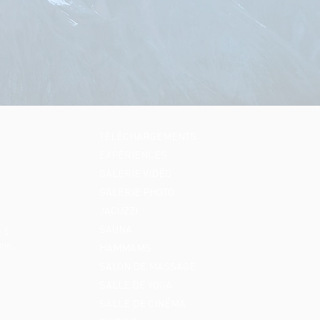
TÉLÉCHARGEMENTS…
EXPÉRIENCES…
GALERIE VIDÉO
GALERIE PHOTO
JACUZZI
SAUNA
 5
oie,
HAMMAMS
SALON DE MASSAGE
SALLE DE YOGA
SALLE DE CINÉMA