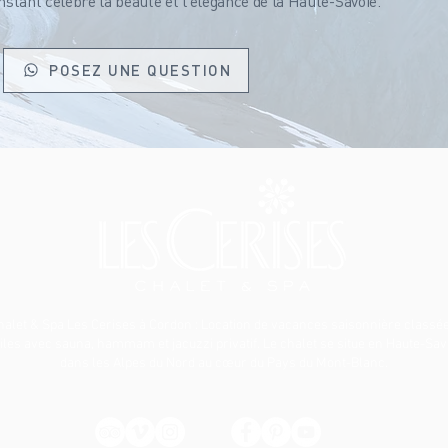
tant célèbre la beauté et l’élégance de la Haute-Savoie.
POSEZ UNE QUESTION
halet & Spa Les Cerises à Cordon
: Location de vacances saisonnière classée
iles avec sauna, hammam et jacuzzi privatif. Le chalet se situe en Haute-Sav
dans les Alpes du Nord au cœur du Pays du Mont-Blanc.