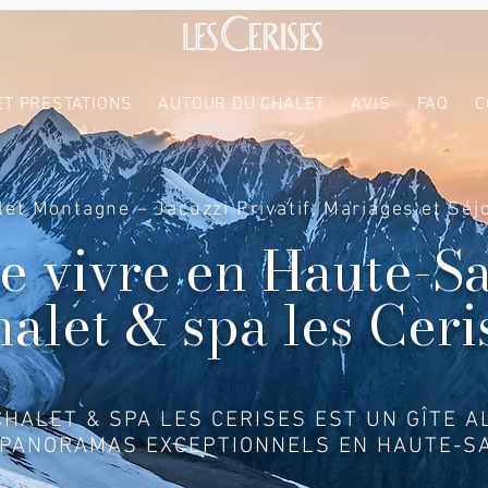
ET PRESTATIONS
AUTOUR DU CHALET
AVIS
FAQ
C
let Montagne – Jacuzzi Privatif, Mariages et Séj
de vivre en Haute-S
halet & spa les Ceri
CHALET & SPA LES CERISES EST UN GÎTE A
 PANORAMAS EXCEPTIONNELS EN HAUTE-SA