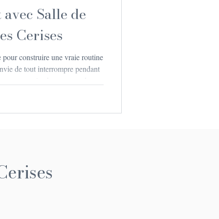
 avec Salle de
les Cerises
e pour construire une vraie routine
envie de tout interrompre pendant
s transports, le changement de
, il est souvent difficile de
’est là qu’une location chalet
 et espace fitness privé, vous
er
Cerises