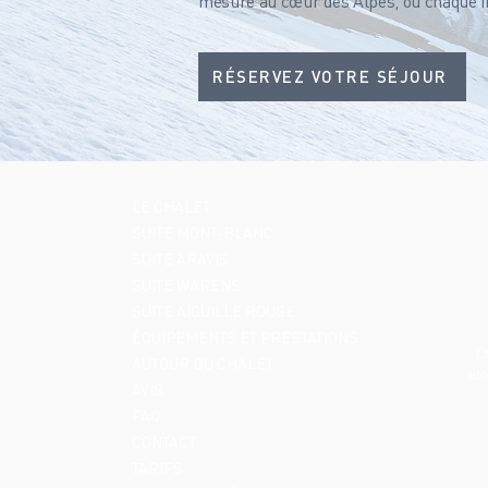
mesure au cœur des Alpes, où chaque ins
RÉSERVEZ VOTRE SÉJOUR
LE CHALET
SUITE MONT-BLANC
SUITE ARAVIS
SUITE WARENS
SUITE AIGUILLE ROUGE
ÉQUIPEMENTS ET PRESTATIONS
C
AUTOUR DU CHALET
éto
AVIS
FAQ
CONTACT
TARIFS