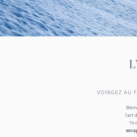
L
VOYAGEZ AU F
Bienv
l’art
1h 
escap