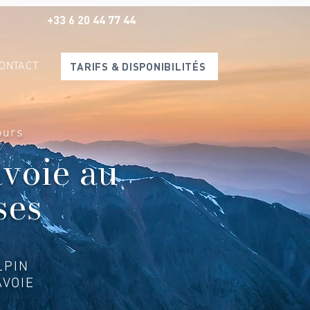
+33 6 20 44 77 44
ONTACT
TARIFS & DISPONIBILITÉS
ours
avoie au
ses
LPIN
VOIE