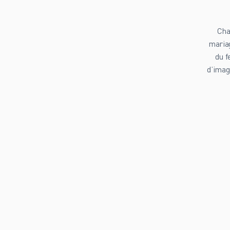
Cha
mariag
du f
d’imag