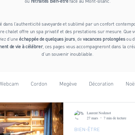
ou
retraites bien-être
face au Mont-Blanc.
é dans l’authenticité savoyarde et sublimé par un confort contempo
re chalet offre un spa privatif et des prestations sur mesure. Que 
viez d’une
échappée de quelques jours
, de
vacances prolongées
ou d
nt de vie à célébrer
, ces pages vous accompagneront dans la cré
d’un souvenir inoubliable.
Webcam
Cordon
Megève
Décoration
Noë
onnées
Adrénaline
Mont-Blanc
Beaufortain
Laurent Nodenot
27 mars
7 min de lecture
BIEN-ÊTRE
ographie
Team Building
Anniversaire
Gastron