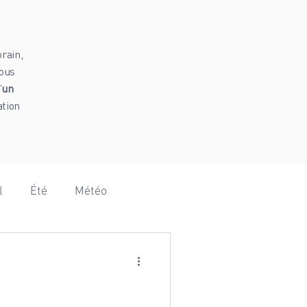
rain,
vous
’
un
ation
l
Été
Météo
Hammam
Vanoise
omie
Baby shower