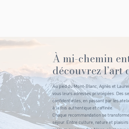
À mi-chemin ent
découvrez l’art 
Au pied du Mont-Blanc, Agnès et Lauren
vous leurs adresses privilégiées. Des 
confidentielles, en passant par les atel
à la fois authentique et raffinée.
Chaque recommandation se transforme e
séjour. Entre culture, nature et plaisirs