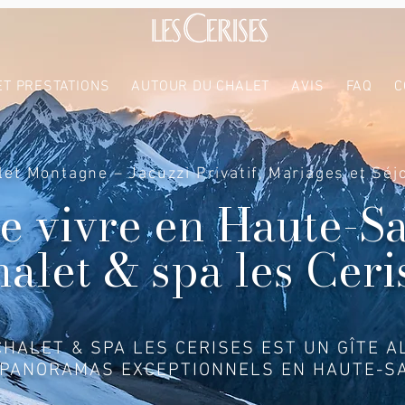
ET PRESTATIONS
AUTOUR DU CHALET
AVIS
FAQ
C
let Montagne – Jacuzzi Privatif, Mariages et Séj
de vivre en Haute-S
halet & spa les Ceri
CHALET & SPA LES CERISES EST UN GÎTE A
 PANORAMAS EXCEPTIONNELS EN HAUTE-SA