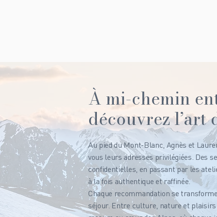
À mi-chemin ent
découvrez l’art 
Au pied du Mont-Blanc, Agnès et Lauren
vous leurs adresses privilégiées. Des 
confidentielles, en passant par les atel
à la fois authentique et raffinée.
Chaque recommandation se transforme e
séjour. Entre culture, nature et plaisirs