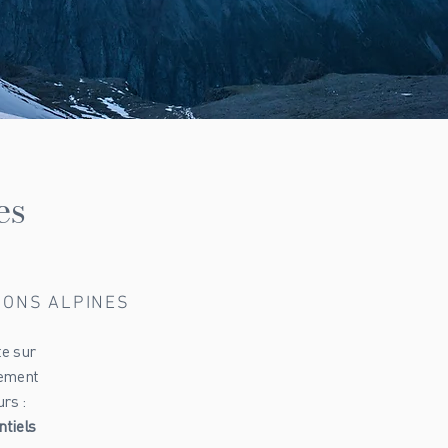
es
TIONS ALPINES
te sur
lement
rs :
ntiels