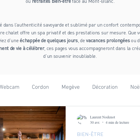
ou
retraites bien-être
face au Mont-Blanc.
é dans l’authenticité savoyarde et sublimé par un confort contempo
re chalet offre un spa privatif et des prestations sur mesure. Que 
viez d’une
échappée de quelques jours
, de
vacances prolongées
ou d
nt de vie à célébrer
, ces pages vous accompagneront dans la cré
d’un souvenir inoubliable.
Webcam
Cordon
Megève
Décoration
Noë
onnées
Adrénaline
Mont-Blanc
Beaufortain
Laurent Nodenot
30 avr.
4 min de lecture
BIEN-ÊTRE
ographie
Team Building
Anniversaire
Gastron