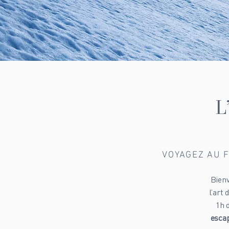
L
VOYAGEZ AU F
Bienv
l’art
1h 
escap