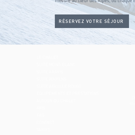
mesure au cœur des Alpes, où chaque ins
RÉSERVEZ VOTRE SÉJOUR
LE CHALET
SUITE MONT-BLANC
SUITE ARAVIS
SUITE WARENS
SUITE AIGUILLE ROUGE
ÉQUIPEMENTS ET PRESTATIONS
C
AUTOUR DU CHALET
éto
AVIS
FAQ
CONTACT
TARIFS