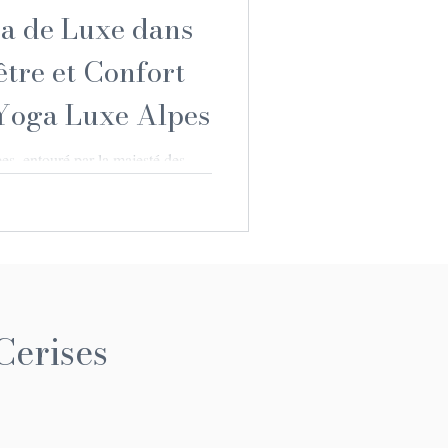
ga de Luxe dans
être et Confort
Yoga Luxe Alpes
s, entouré par la majesté des
air pur et frais, tout en vous
yoga qui allie luxe, confort et
Une retraite de yoga de luxe dans
simple séjour : c’est une invitation
onnexion avec soi-même, dans un
 embarquer pour ce voyage unique
Cerises