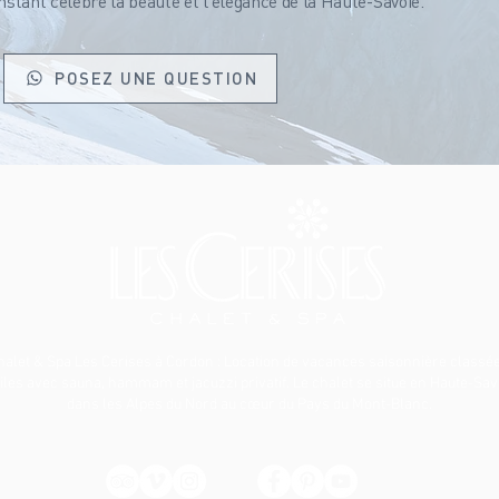
tant célèbre la beauté et l’élégance de la Haute-Savoie.
POSEZ UNE QUESTION
halet & Spa Les Cerises à Cordon
: Location de vacances saisonnière classée
iles avec sauna, hammam et jacuzzi privatif. Le chalet se situe en Haute-Sav
dans les Alpes du Nord au cœur du Pays du Mont-Blanc.