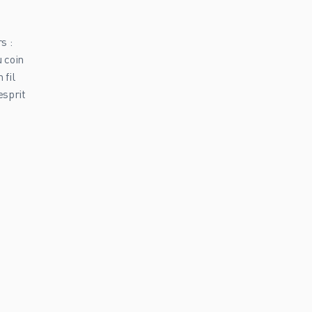
s :
u coin
 fil
esprit