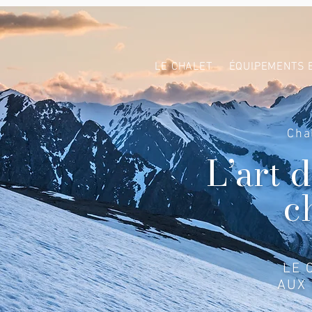
LE CHALET
ÉQUIPEMENTS 
Cha
L’art 
c
LE 
AUX