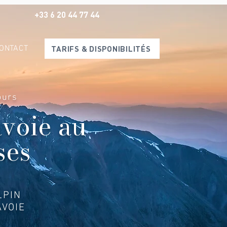
+33 6 20 44 77 44
ONTACT
TARIFS & DISPONIBILITÉS
ours
avoie au
ses
LPIN
VOIE