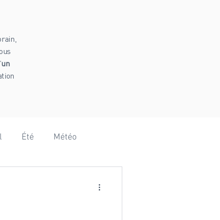
rain,
vous
’
un
ation
l
Été
Météo
Hammam
Vanoise
omie
Baby shower