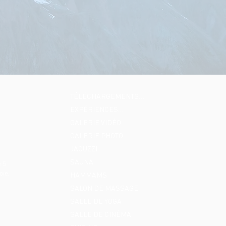
TÉLÉCHARGEMENTS…
EXPÉRIENCES…
GALERIE VIDÉO
GALERIE PHOTO
JACUZZI
SAUNA
 5
oie,
HAMMAMS
SALON DE MASSAGE
SALLE DE YOGA
SALLE DE CINÉMA