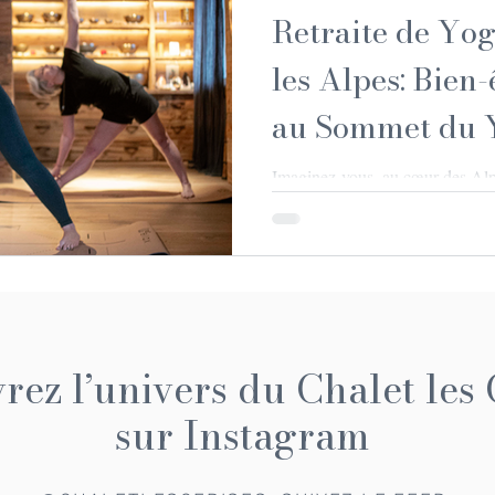
Retraite de Yo
les Alpes: Bien-
au Sommet du 
Imaginez-vous, au cœur des Alpe
montagnes enneigées, respirant l’
abandonnant à une expérience de 
bien-être. Oui, c’est possible ! 
les Alpes, c’est bien plus qu’un 
à la détente profonde, à la rec
cadre somptueux. Alors, prêt à
? Laissez-moi vous guider à
ez l’univers du Chalet les 
sur Instagram