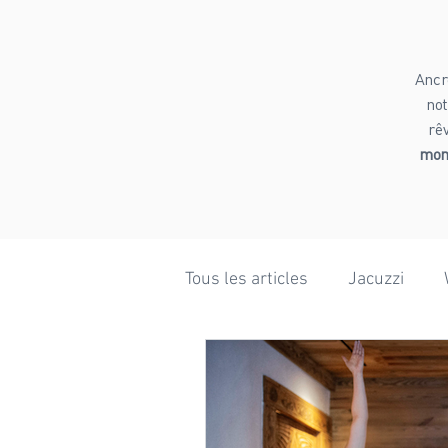
Ancr
not
rê
mome
Tous les articles
Jacuzzi
Bien-être
Ski
Rand
Mariage
Hiver
Phot