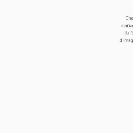
Cha
mariag
du f
d’imag