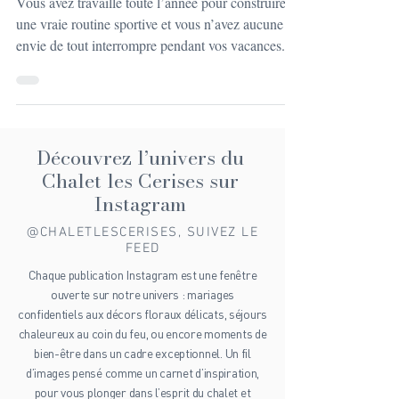
les Cerises
Vous avez travaillé toute l’année pour construire
une vraie routine sportive et vous n’avez aucune
envie de tout interrompre pendant vos vacances.
Pourtant, entre les transports, le changement de
rythme et l’offre limitée sur place, il est souvent
difficile de maintenir de bonnes habitudes. C’est là
qu’une location chalet avec salle de sport change
tout. En réunissant hébergement chaleureux,
Découvrez l’univers du
paysage de montagne et espace fitness privé, vous
Chalet les Cerises sur
pouvez continuer à vous entraîner
Instagram
@CHALETLESCERISES, SUIVEZ LE
FEED
Chaque publication Instagram est une fenêtre
ouverte sur notre univers : mariages
confidentiels aux décors floraux délicats, séjours
chaleureux au coin du feu, ou encore moments de
bien-être dans un cadre exceptionnel. Un fil