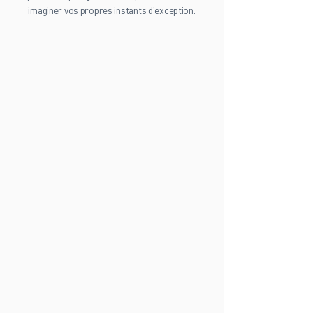
d’images pensé comme un carnet d’inspiration,
pour vous plonger dans l’esprit du chalet et
imaginer vos propres instants d’exception.