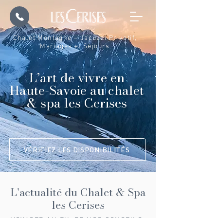
Chalet Montagne – Jacuzzi Privatif,
Mariages et Séjours
L’art de vivre en
Haute-Savoie au chalet
& spa les Cerises
VÉRIFIEZ LES DISPONIBILITÉS
L’actualité du Chalet & Spa
les Cerises