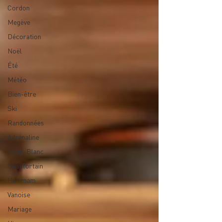
Cordon
Megève
Décoration
Noël
Été
Météo
Bien-être
Ski
Randonnées
Adrénaline
Mont-Blanc
Beaufortain
Hammam
Vanoise
Mariage