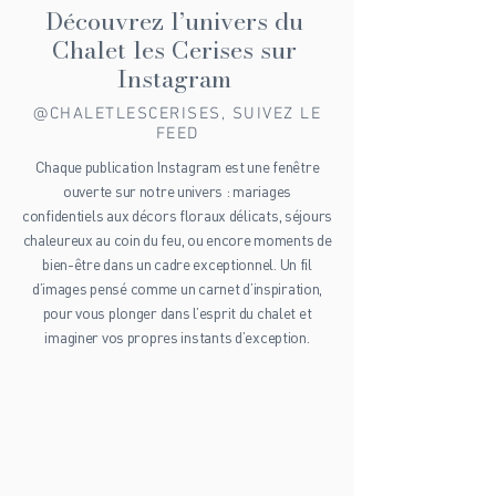
luxe dans les Alpes, c’est bien plus qu’un simple
séjour : c’est une invitation à la détente profonde, à
la reconnexion avec soi-même, dans un cadre
Découvrez l’univers du
somptueux. Alors, prêt à embarquer pour ce
Chalet les Cerises sur
voyage unique ? Laissez-moi vous guider à
Instagram
@CHALETLESCERISES, SUIVEZ LE
FEED
Chaque publication Instagram est une fenêtre
ouverte sur notre univers : mariages
confidentiels aux décors floraux délicats, séjours
chaleureux au coin du feu, ou encore moments de
bien-être dans un cadre exceptionnel. Un fil
d’images pensé comme un carnet d’inspiration,
pour vous plonger dans l’esprit du chalet et
imaginer vos propres instants d’exception.