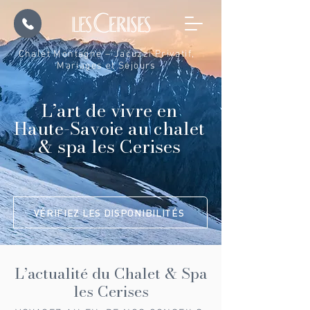
Chalet Montagne – Jacuzzi Privatif,
Mariages et Séjours
L’art de vivre en
Haute-Savoie au chalet
& spa les Cerises
VÉRIFIEZ LES DISPONIBILITÉS
L’actualité du Chalet & Spa
les Cerises