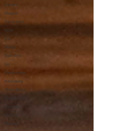
Cordon
Megève
Décoration
Noël
Été
Météo
Bien-être
Ski
Randonnées
Adrénaline
Mont-Blanc
Beaufortain
Hammam
Vanoise
Mariage