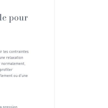
le pour 
ir les contraintes 
une relaxation 
er normalement, 
rofiter 
flement ou d'une 
a pression 