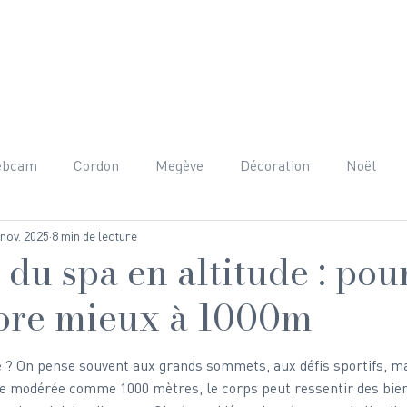
ET PRESTATIONS
AUTOUR DU CHALET
AVIS
FAQ
C
ebcam
Cordon
Megève
Décoration
Noël
 nov. 2025
8 min de lecture
nées
Adrénaline
Mont-Blanc
Beaufortain
H
 du spa en altitude : po
core mieux à 1000m
raphie
Team Building
Anniversaire
Gastronomie
le ? On pense souvent aux grands sommets, aux défis sportifs, ma
e modérée comme 1000 mètres, le corps peut ressentir des bienf