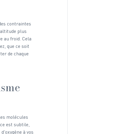
des contraintes 
altitude plus 
e au froid. Cela 
z, que ce soit 
iter de chaque 
nisme
les molécules 
e est subtile, 
 d'oxygène à vos 