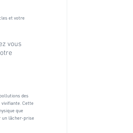
les et votre 
ez vous 
otre 
ollutions des 
vivifiante. Cette 
hysique que 
r un lâcher-prise 