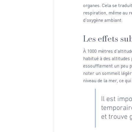
organes. Cela se tradui
respiration, même au r
d'oxygène ambiant.
Les effets su
À 1000 mètres d'altitud
habitué à des altitudes
essoufflement un peu pl
noter un sommeil légère
niveau de la mer, ce qu
Il est imp
temporair
et trouve