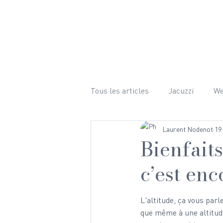
LE CHALET
ÉQUIPEMENTS 
Tous les articles
Jacuzzi
W
Laurent Nodenot
19
Bien-être
Ski
Randon
Bienfaits
c’est en
Mariage
Hiver
Photog
L'altitude, ça vous par
que même à une altitud