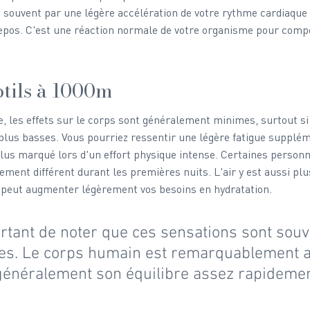
t souvent par une légère accélération de votre rythme cardiaque 
epos. C'est une réaction normale de votre organisme pour com
btils à 1000m
e, les effets sur le corps sont généralement minimes, surtout si
 plus basses. Vous pourriez ressentir une légère fatigue supplé
us marqué lors d'un effort physique intense. Certaines personn
ment différent durant les premières nuits. L'air y est aussi plu
i peut augmenter légèrement vos besoins en hydratation.
ortant de noter que ces sensations sont souv
es. Le corps humain est remarquablement a
 généralement son équilibre assez rapidemen