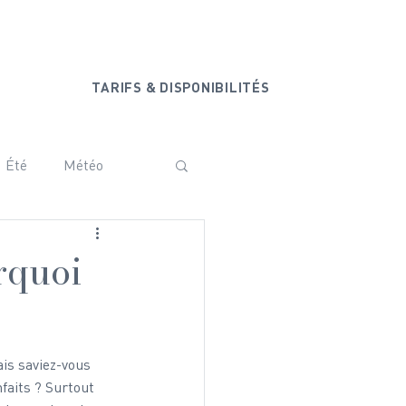
+33 6 20 44 77 44
ONTACT
TARIFS & DISPONIBILITÉS
Été
Météo
ammam
Vanoise
urquoi
Baby shower
is saviez-vous 
aits ? Surtout 