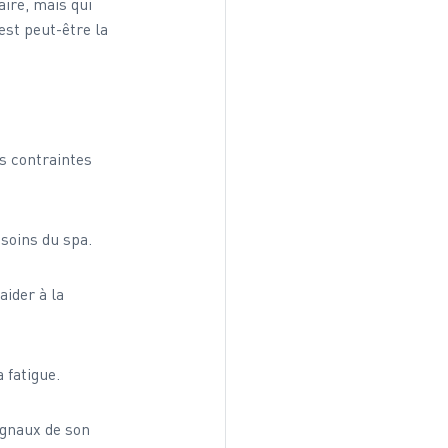
aire, mais qui 
est peut-être la 
es contraintes 
soins du spa.
ider à la 
 fatigue.
ignaux de son 