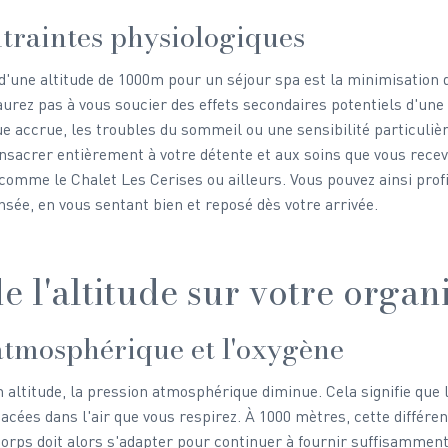
traintes physiologiques
d'une altitude de 1000m pour un séjour spa est la minimisation 
aurez pas à vous soucier des effets secondaires potentiels d'une 
gue accrue, les troubles du sommeil ou une sensibilité particulièr
sacrer entièrement à votre détente et aux soins que vous receve
omme le Chalet Les Cerises ou ailleurs. Vous pouvez ainsi prof
nsée, en vous sentant bien et reposé dès votre arrivée.
e l'altitude sur votre orga
atmosphérique et l'oxygène
altitude, la pression atmosphérique diminue. Cela signifie que 
cées dans l'air que vous respirez. À 1000 mètres, cette différenc
 corps doit alors s'adapter pour continuer à fournir suffisamment