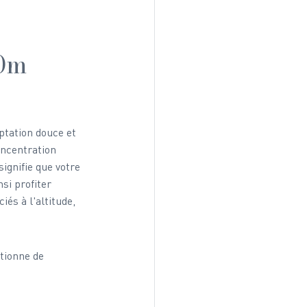
00m
ptation douce et 
oncentration 
ignifie que votre 
si profiter 
és à l'altitude, 
tionne de 