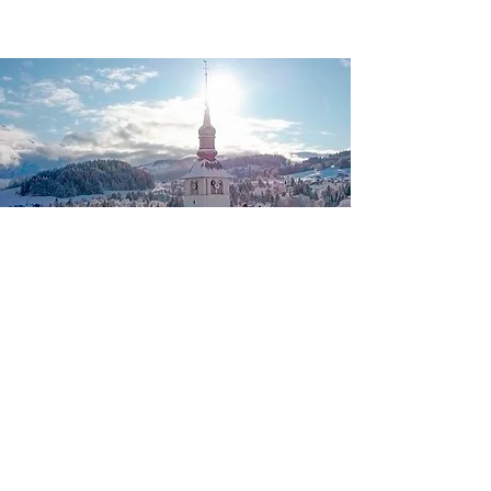
Ricchezza culturale per
tutti i gusti
Gastronomia
savoiarda