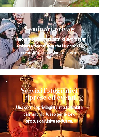
Seminari privati
Rinnovate le vostre riunioni di lavoro in un
ambiente rigenerante che favorisce la
creatività e la coesione del team.
Servizi fotografici,
riprese ed eventi
Una cornice privilegiata, molto ambita
dai marchi di lusso per le loro
produzioni visive esclusive.