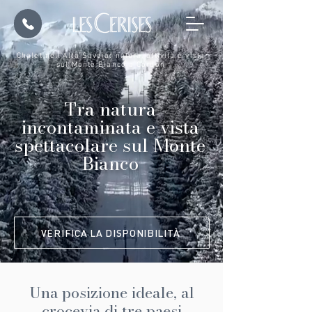
Chalet nell'Alta Savoia: natura, attività e vista
sul Monte Bianco a Cordon
Tra natura
incontaminata e vista
spettacolare sul Monte
Bianco
VERIFICA LA DISPONIBILITÀ
Una posizione ideale, al
crocevia di tre paesi