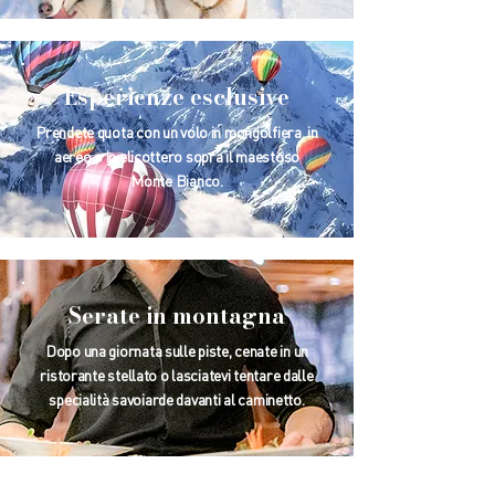
Esperienze esclusive
Prendete quota con un volo in mongolfiera, in
aereo o in elicottero sopra il maestoso
Monte Bianco.
Serate in montagna
Dopo una giornata sulle piste, cenate in un
ristorante stellato o lasciatevi tentare dalle
specialità savoiarde davanti al caminetto.