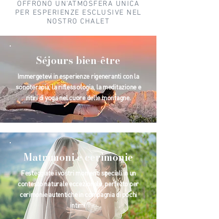
OFFRONO UN'ATMOSFERA UNICA
PER ESPERIENZE ESCLUSIVE NEL
NOSTRO CHALET
Séjours bien-être
Immergetevi in esperienze rigeneranti con la
sonoterapia, la riflessologia, la meditazione e
ritiri di yoga nel cuore delle montagne.
Matrimoni e cerimonie
Festeggiate i vostri momenti speciali in un
contesto naturale eccezionale, perfetto per
cerimonie autentiche in compagnia di pochi
intimi.