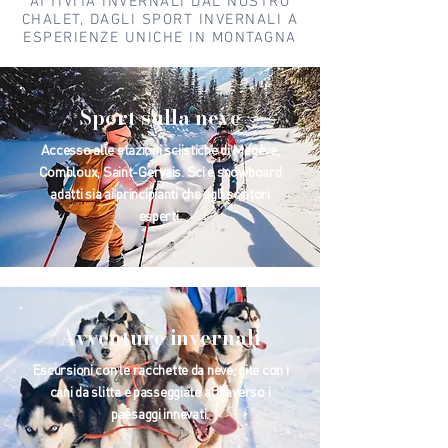
ATTIVITÀ INVERNALI DAL NOSTRO
CHALET, DAGLI SPORT INVERNALI A
ESPERIENZE UNICHE IN MONTAGNA
Sport sulla neve
Accesso alle stazioni sciistiche di Megève,
Combloux, Saint-Gervais. Sci e snowboard
adatti sia ai principianti che agli sciatori
esperti.
Avventure invernali
Escursioni con le racchette da neve, gite con i
cani da slitta e passeggiate attraverso i
paesaggi innevati.