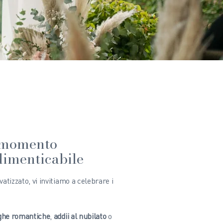
i momento
dimenticabile
atizzato, vi invitiamo a celebrare i
ghe romantiche
,
addii al nubilato
o