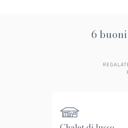
6 buoni 
REGALATE
Chalet di lusso