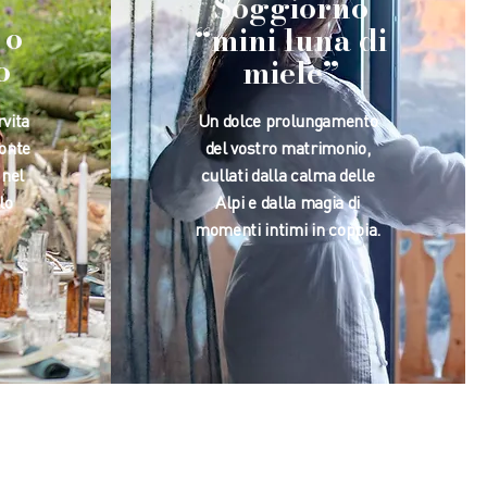
Soggiorno
 o
“mini luna di
o
miele”
vita
Un dolce prolungamento
Monte
del vostro matrimonio,
 nel
cullati dalla calma delle
lo
Alpi e dalla magia di
momenti intimi in coppia.