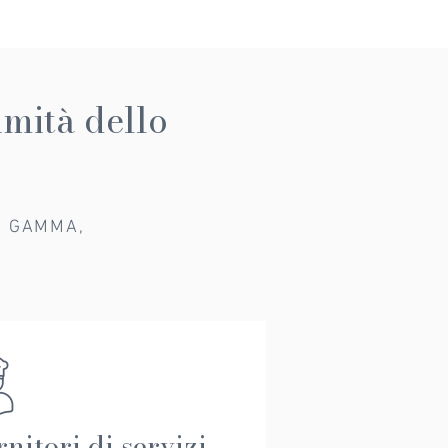
timità dello
TA GAMMA,
A
rnitori di servizi