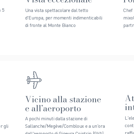
a 5
Una vista spettacolare dal tetto
Chef 
d'Europa, per momenti indimenticabili
mixol
di fronte al Monte Bianco
partn
At
Vicino alla stazione
in
e all’aeroporto
L'el
A pochi minuti dalla stazione di
cont
r gli
Sallanche/Megève/Combloux e a un'ora
raff
dall'aeroporto di Ginevra Cointrin (GVA).