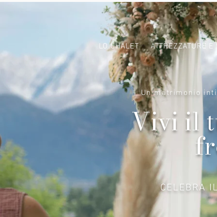
LO CHALET
ATTREZZATURE E 
Un matrimonio inti
Vivi il
f
CELEBRA I