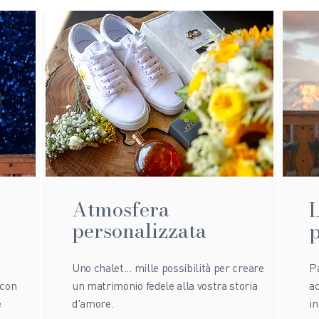
Atmosfera
L
personalizzata
p
Uno chalet... mille possibilità per creare
Pa
 con
un matrimonio fedele alla vostra storia
ac
e
d'amore.
in