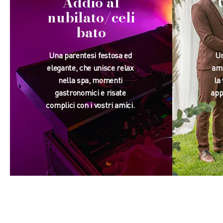
Addio al
nubilato/celi
bato
Una parentesi festosa ed
Un
elegante, che unisce relax
amb
nella spa, momenti
la
gastronomici e risate
appi
complici con i vostri amici.