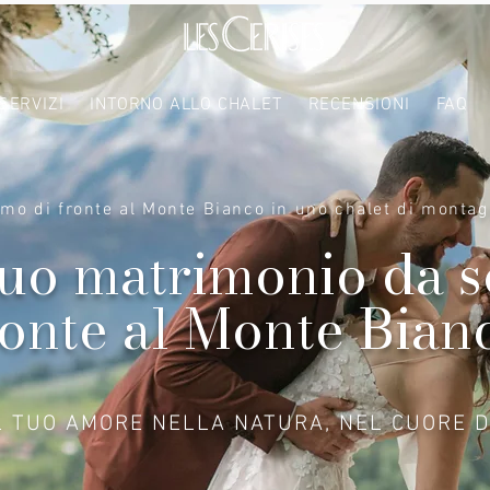
SERVIZI
INTORNO ALLO CHALET
RECENSIONI
FAQ
mo di fronte al Monte Bianco in uno chalet di montag
 tuo matrimonio da 
ronte al Monte Bian
L TUO AMORE NELLA NATURA, NEL CUORE D