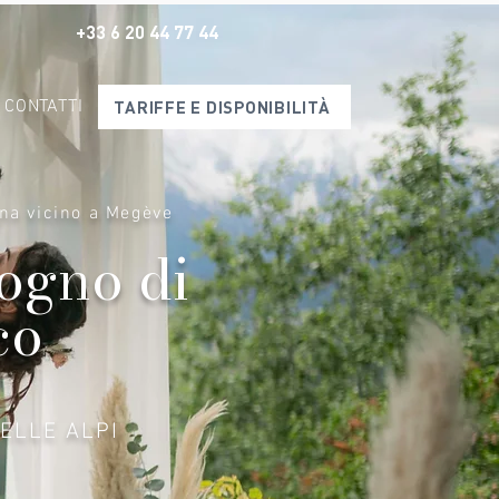
+33 6 20 44 77 44
CONTATTI
TARIFFE E DISPONIBILITÀ
na vicino a Megève
sogno di
co
ELLE ALPI