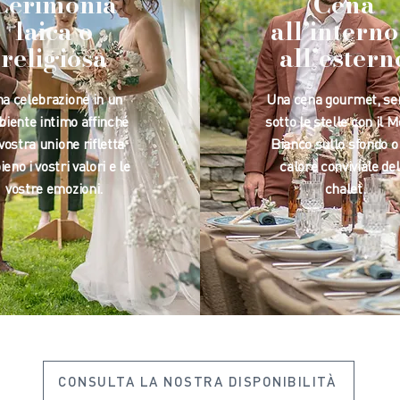
Cerimonia
Cena
laica o
all’interno
religiosa
all’estern
a celebrazione in un
Una cena gourmet, ser
iente intimo affinché
sotto le stelle con il 
 vostra unione rifletta
Bianco sullo sfondo o
eno i vostri valori e le
calore conviviale del
vostre emozioni.
chalet.
CONSULTA LA NOSTRA DISPONIBILITÀ