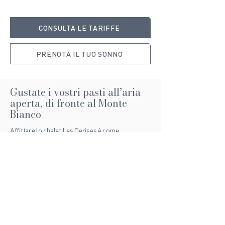
CONSULTA LE TARIFFE
PRENOTA IL TUO SONNO
Gustate i vostri pasti all’aria
aperta, di fronte al Monte
Bianco
Affittare lo chalet Les Cerises è come
partecipare a una festa gastronomica e calorosa
dove l'arte di vivere savoiarda è protagonista. Qui
la convivialità è la nostra specialità, e non
scherziamo! Fin dal mattino, accomodatevi sul
balcone di fronte al Monte Bianco per gustare la
colazione con vista. Quattro tavoli da bistrot vi
aspettano per catturare i primi raggi del sole.
L'ampia terrazza in legno, accessibile