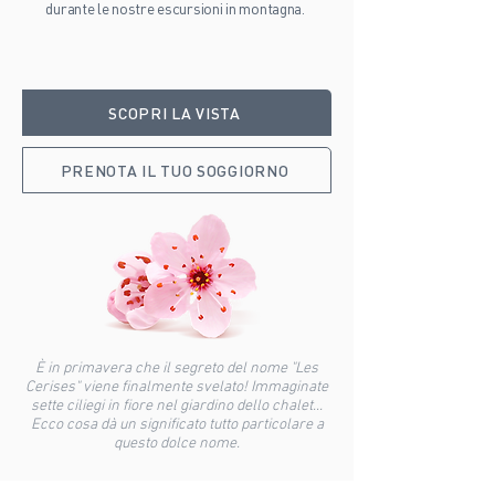
durante le nostre escursioni in montagna.
SCOPRI LA VISTA
PRENOTA IL TUO SOGGIORNO
È in primavera che il segreto del nome "Les
Cerises" viene finalmente svelato! Immaginate
sette ciliegi in fiore nel giardino dello chalet...
Ecco cosa dà un significato tutto particolare a
questo dolce nome.