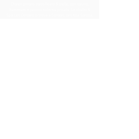
Chalet privato classificato 5 stelle, con sauna,
hammam e jacuzzi esterna privata. Lo chalet &
Spa Les Cerises si trova a Cordon, nell'Alta Savoia,
nelle Alpi del Nord, nel cuore del Pays du Mont-
Blanc.
© Photos : L.Nodenot & J.Geen. Videos : M.Riffart & F.Saint-
Simon.
+33 6 20 44 77 44
contact@chaletlescerises.com
LO CHALET
EN HIVER
SUITE MONT-BLANC
EN ÉTÉ
SUITE ARAVIS
GALERIE VIDÉO
SUITE WARENS
JACUZZI
GALERIE PHOTO
SUITE AIGUILLE ROUGE
ÉQUIPEMENTS &
SAUNA
PRESTATIONS
HAMMAMS