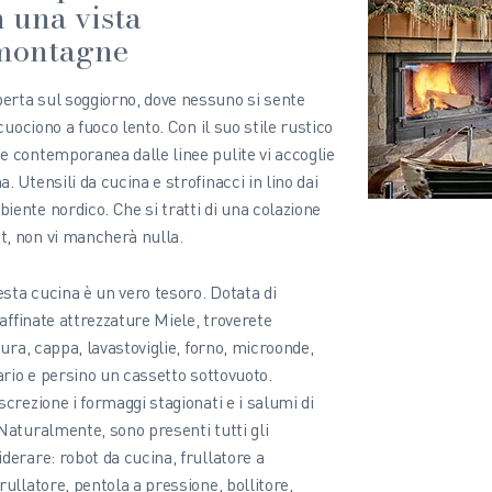
 una vista
 montagne
erta sul soggiorno, dove nessuno si sente
cuociono a fuoco lento. Con il suo stile rustico
e contemporanea dalle linee pulite vi accoglie
 Utensili da cucina e strofinacci in lino dai
ente nordico. Che si tratti di una colazione
t, non vi mancherà nulla.
esta cucina è un vero tesoro. Dotata di
raffinate attrezzature Miele, troverete
tura, cappa, lavastoviglie, forno, microonde,
nario e persino un cassetto sottovuoto.
crezione i formaggi stagionati e i salumi di
Naturalmente, sono presenti tutti gli
derare: robot da cucina, frullatore a
ullatore, pentola a pressione, bollitore,