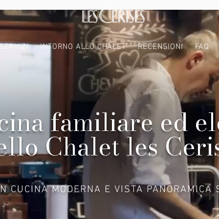
SERVIZI
INTORNO ALLO CHALET
RECENSIONI
FAQ
cina familiare ed e
ello Chalet les Ceri
N CUCINA MODERNA E VISTA PANORAMICA 