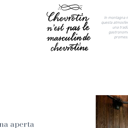
In montagna n
questa atmosfer
una tradi
gastronomic
promess
na aperta