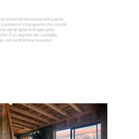
on troverete da nessun'altra parte
a gustosa e stravagante che ricorda
zionale drogheria di specialità
he. È un segreto ben custodito,
o, non lo diremo a nessuno!