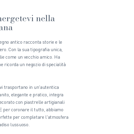
mergetevi nella
tana
legno antico racconta storie e le
ro. Con la sua tipografia unica,
glie come un vecchio amico. Ha
he ricorda un negozio di specialità
 vi trasportano in un'autentica
anito, elegante e pratico, integra
decorato con piastrelle artigianali
 E per coronare il tutto, abbiamo
 perfette per completare l'atmosfera
adiso lussuoso.