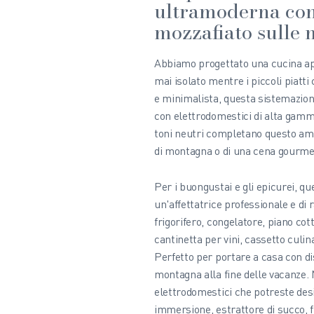
ultramoderna con
mozzafiato sulle
Abbiamo progettato una cucina ap
mai isolato mentre i piccoli piatti 
e minimalista, questa sistemazion
con elettrodomestici di alta gamma.
toni neutri completano questo ambi
di montagna o di una cena gourme
Per i buongustai e gli epicurei, qu
un'affettatrice professionale e di 
frigorifero, congelatore, piano cot
cantinetta per vini, cassetto culi
Perfetto per portare a casa con dis
montagna alla fine delle vacanze. 
elettrodomestici che potreste desi
immersione, estrattore di succo, fr