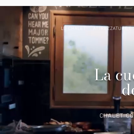
LO CHALET
ATTREZZATURE E 
La cu
d
CHALET CO