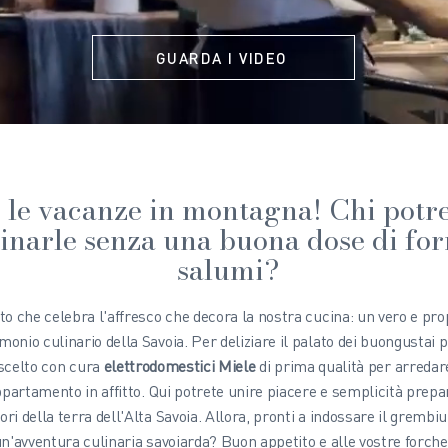
GUARDA I VIDEO
 le vacanze in montagna! Chi potr
narle senza una buona dose di fo
salumi?
to che celebra l'affresco che decora la nostra cucina: un vero e pro
monio culinario della Savoia. Per deliziare il palato dei buongustai p
scelto con cura
elettrodomestici Miele
di prima qualità per arredare
partamento in affitto. Qui potrete unire piacere e semplicità prepa
sori della terra dell'Alta Savoia. Allora, pronti a indossare il grembiu
un'avventura culinaria savoiarda? Buon appetito e alle vostre forche