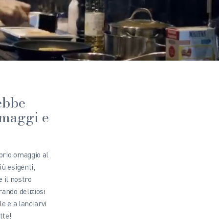
ebbe
rmaggi e
prio omaggio al
iù esigenti,
 il nostro
rando deliziosi
le e a lanciarvi
tte!