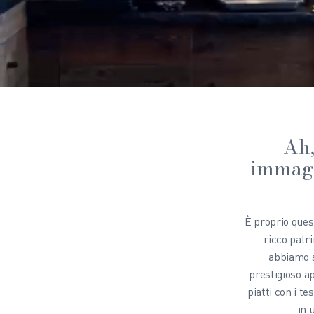
Ah,
immagi
È proprio ques
ricco patri
abbiamo 
prestigioso ap
piatti con i te
in 