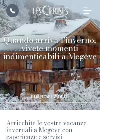
Quando arriva l’inverno,
vivete momenti
indimenticabili a Megève
GUARDA I VIDEO
Arricchite le vostre vacanze
invernali a Megève con
esperienze e servizi