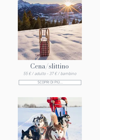
Cena/slittino
55 € / adulto - 37 € / bambino
SCOPRI DI PIÙ...