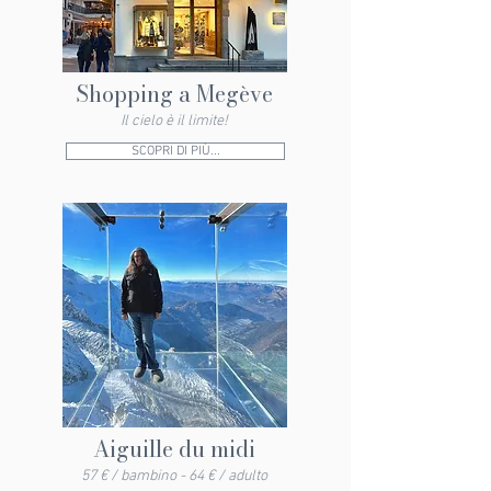
Shopping a Megève
Il cielo è il limite!
SCOPRI DI PIÙ...
Aiguille du midi
57 € / bambino - 64 € / adulto