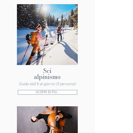
Sci
alpinismo
Guida 460 € al giorno (5 persone)
SCOPRI DI PIÙ...