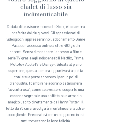
chalet di lusso sia
indimenticabile
Dotata di televisore e console Xbox, è la camera
preferita dai più giovani. Gli appassionati di
videogiochi apprezzeranno l'abbonamento Game
Pass con accesso online a oltre 400 giochi
recenti. Senza dimenticare l'accesso a film e
serie TV grazie agli indispensabili Netflix, Prime,
Molotov, AppleTV e Disney+. Situata al piano
superiore, questa camera aggiuntiva vi aspetta
con le sue porte scorrevoli per un po' di
tranquillità. I bambini ne adorano l'atmosfera
"avventurosa", come se avessero scoperto una
capanna segreta in una soffitta o un armadio
magico uscito direttamente da Harry Potter! Il
letto da 90 cm vi avvolgerà in un'atmosfera ultra-
accogliente. Preparatevi per un soggiorno in cui
tutti troveranno la loro felicità.