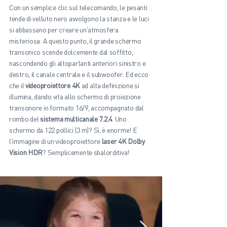
Con un semplice clic sul telecomando, le pesanti
tende di velluto nero avvolgono la stanza e le luci
si abbassano per creare un'atmosfera
misteriosa. A questo punto, il grande schermo
transonico scende dolcemente dal soffitto,
nascondendo gli altoparlanti anteriori sinistro e
destro, il canale centrale e il subwoofer. Ed ecco
che il
videoproiettore 4K
ad alta definizione si
illumina, dando vita allo schermo di proiezione
transonore in formato 16/9, accompagnato dal
rombo del
sistema multicanale 7.2.4
. Uno
schermo da 122 pollici (3 m)? Sì, è enorme! E
l'immagine di un videoproiettore
laser 4K Dolby
Vision HDR
? Semplicemente sbalorditiva!