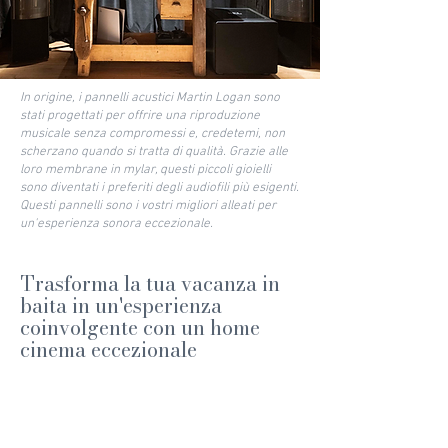
In origine, i pannelli acustici Martin Logan sono
stati progettati per offrire una riproduzione
musicale senza compromessi e, credetemi, non
scherzano quando si tratta di qualità. Grazie alle
loro membrane in mylar, questi piccoli gioielli
sono diventati i preferiti degli audiofili più esigenti.
Questi pannelli sono i vostri migliori alleati per
un'esperienza sonora eccezionale.
Trasforma la tua vacanza in
baita in un'esperienza
coinvolgente con un home
cinema eccezionale
Compatibile con tutti i formati audio che ami,
come DtsX, Dts-hd, Dolby Atmos e molti altri, il
nostro convertitore ti catapulta direttamente nel