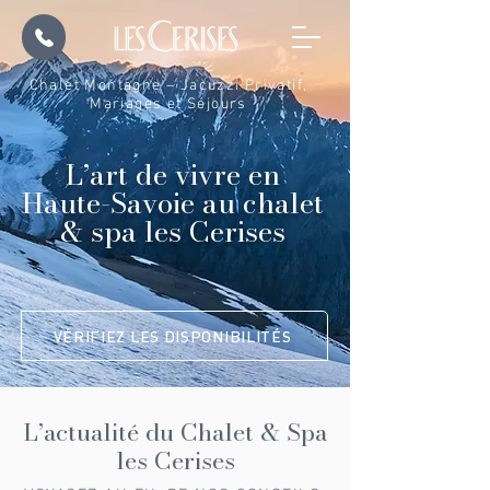
Chalet Montagne – Jacuzzi Privatif,
Mariages et Séjours
L’art de vivre en
Haute-Savoie au chalet
& spa les Cerises
VÉRIFIEZ LES DISPONIBILITÉS
L’actualité du Chalet & Spa
les Cerises