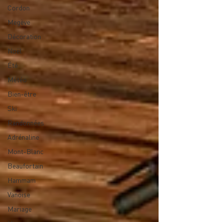
Cordon
Megève
Décoration
Noël
Été
Météo
Bien-être
Ski
Randonnées
Adrénaline
Mont-Blanc
Beaufortain
Hammam
Vanoise
Mariage