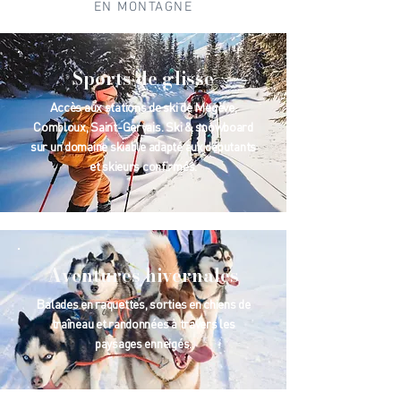
EN MONTAGNE
Sports de glisse
Accès aux stations de ski de Megève,
Combloux, Saint-Gervais. Ski & snowboard
sur un domaine skiable adapté aux débutants
et skieurs confirmés.
Aventures hivernales
Balades en raquettes, sorties en chiens de
traîneau et randonnées à travers les
paysages enneigés.