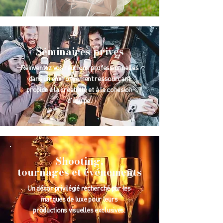
Séminaires privés
Réinventez vos réunions professionnelles
dans un environnement ressourçant
propice à la créativité et à la cohésion
d'équipe.
Shooting,
tournages et événements
Un décor privilégié recherché par les
marques de luxe pour leurs
productions visuelles exclusives.