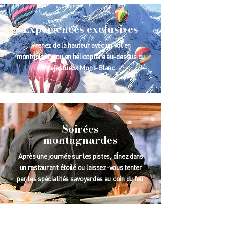
Expériences exclusives
Prenez de la hauteur avec un vol en
montgolfière ou en hélicoptère au-dessus du
majestueux Mont-Blanc.
Soirées
montagnardes
Après une journée sur les pistes, dÎnez dans
un restaurant étoilé ou laissez-vous tenter
par les spécialités savoyardes au coin du feu.