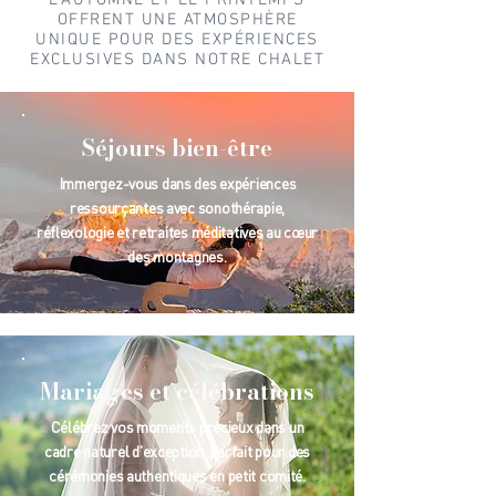
L'AUTOMNE ET LE PRINTEMPS
OFFRENT UNE ATMOSPHÈRE
UNIQUE POUR DES EXPÉRIENCES
EXCLUSIVES DANS NOTRE CHALET
Séjours bien-être
Immergez-vous dans des expériences
ressourçantes avec sonothérapie,
réflexologie et retraites méditatives au cœur
des montagnes.
Mariages et célébrations
Célébrez vos moments précieux dans un
cadre naturel d'exception, parfait pour des
cérémonies authentiques en petit comité.