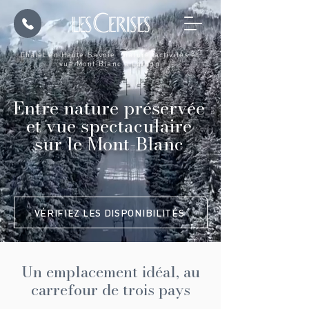
Chalet en Haute-Savoie : nature, activités et
vue Mont-Blanc à Cordon
Entre nature préservée
et vue spectaculaire
sur le Mont-Blanc
VÉRIFIEZ LES DISPONIBILITÉS
Un emplacement idéal, au
carrefour de trois pays