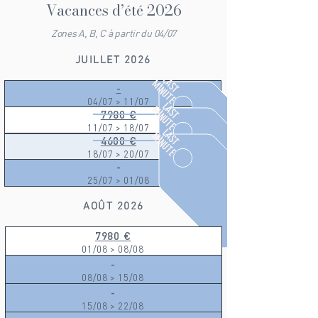
Vacances d’été 2026
Zones A, B, C à partir du 04/07
JUILLET 2026
LAST
MINUTE
-
04/07 > 11/07
LAST
MINUTE
7980 €
11/07 > 18/07
LAST
MINUTE
4600 €
18/07 > 20/07
-
25/07 > 01/08
AOÛT 2026
7980 €
01/08 > 08/08
-
08/08 > 15/08
-
15/08 > 22/08