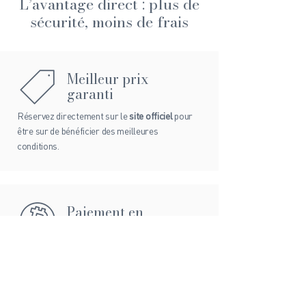
L’avantage direct : plus de
sécurité, moins de frais
Meilleur prix
garanti
Réservez directement sur
le
site officiel
pour
être sur de bénéficier des meilleures
conditions.
Paiement en
cryptomonnaies
Acceptation du
Bitcoin
,
Ethereum
et des
principales crypto-monnaies
pour plus de
flexibilité.
EN SAVOIR PLUS