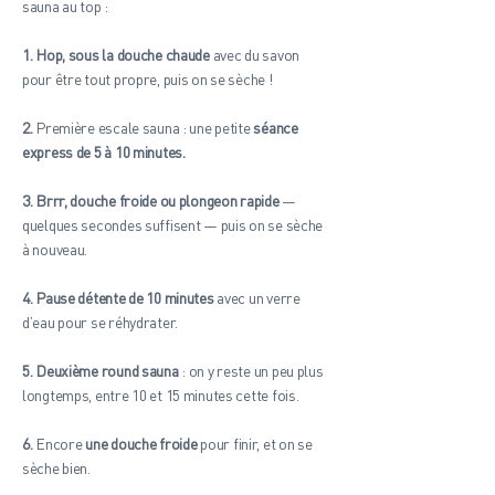
sauna au top :
1. Hop, sous la douche chaude
avec du savon
pour être tout propre, puis on se sèche !
2.
Première escale sauna : une petite
séance
express de 5 à 10 minutes.
3. Brrr, douche froide ou plongeon rapide
—
quelques secondes suffisent — puis on se sèche
à nouveau.
4. Pause détente de 10 minutes
avec un verre
d’eau pour se réhydrater.
5. Deuxième round sauna
: on y reste un peu plus
longtemps, entre 10 et 15 minutes cette fois.
6.
Encore
une douche froide
pour finir, et on se
sèche bien.