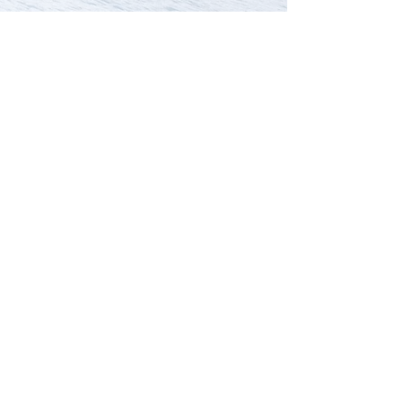
Chalet & Spa Les Cerises à Cordon
: Location de
vacances saisonnière classée 5 étoiles avec
sauna, hammam et jacuzzi privatif. Le chalet se
situe en Haute-Savoie, dans les Alpes du Nord au
cœur du Pays du Mont-Blanc.
© Photos : L. Nodenot. Vidéos : M.Riffart & F.Saint-Simon.
+33 6 20 44 77 44
contact@chaletlescerises.com
LE CHALET
EN HIVER
SUITE MONT-BLANC
EN ÉTÉ