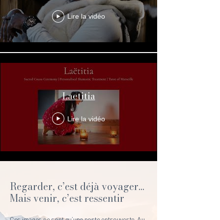
Lire la vidéo
Laetitia
Lire la vidéo
En voir plus
Regarder, c’est déjà voyager…
Mais venir, c’est ressentir
Ces images ne sont qu’une porte entrouverte. Au