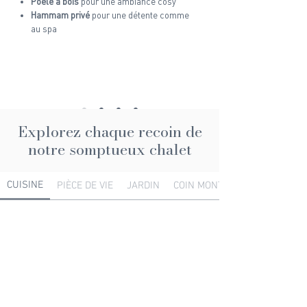
Poêle à bois
pour une ambiance cosy
Hammam privé
pour une détente comme
au spa
Explorez chaque recoin de
notre somptueux chalet
CUISINE
PIÈCE DE VIE
JARDIN
COIN MONTAGNE