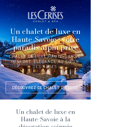
Un chalet de luxe en
Haute-Savoie : votre
paradis alpin privé
CHALET DE LUXE HAUTE-SAVOIE
CONFORT, ELEGANCE AU CŒUR
DES ALPES
DÉCOUVREZ CE CHALET DE LUXE
Un chalet de luxe en
Haute-Savoie à la
décoration soignée