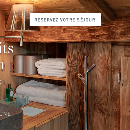
RÉSERVEZ VOTRE SÉJOUR
its
n
e
AGNE