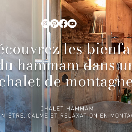
couvrez les bienfa
du hammam dans u
chalet de montagn
CHALET HAMMAM
EN-ÊTRE, CALME ET RELAXATION EN MONT