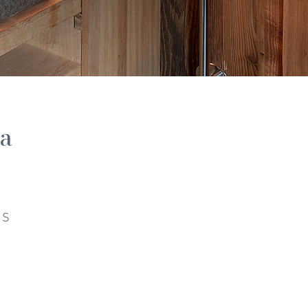
la
NS