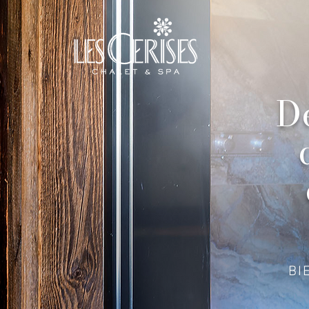
Dé
BI