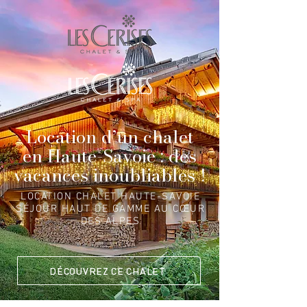
Location d’un chalet
en Haute-Savoie : des
vacances inoubliables !
LOCATION CHALET HAUTE-SAVOIE
SÉJOUR HAUT DE GAMME AU CŒUR
DES ALPES
DÉCOUVREZ CE CHALET