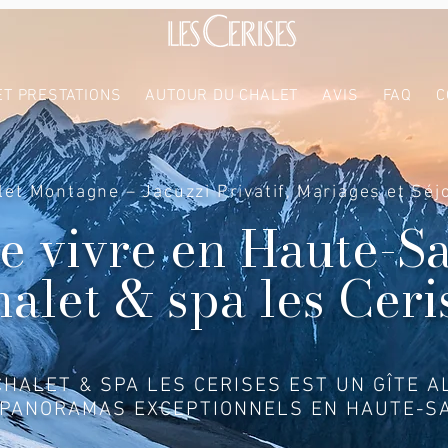
ET PRESTATIONS
AUTOUR DU CHALET
AVIS
FAQ
C
let Montagne – Jacuzzi Privatif, Mariages et Séj
de vivre en Haute-S
halet & spa les Ceri
CHALET & SPA LES CERISES EST UN GÎTE A
 PANORAMAS EXCEPTIONNELS EN HAUTE-SA