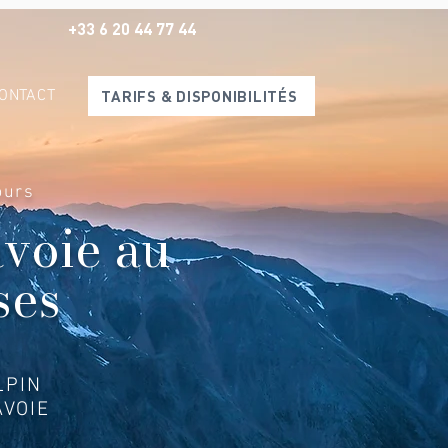
+33 6 20 44 77 44
ONTACT
TARIFS & DISPONIBILITÉS
ours
avoie au
ses
LPIN
VOIE