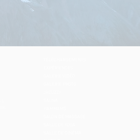
TÉLÉCHARGEMENTS…
EXPÉRIENCES…
GALERIE VIDÉO
GALERIE PHOTO
JACUZZI
SAUNA
 5
oie,
HAMMAMS
SALON DE MASSAGE
SALLE DE YOGA
SALLE DE CINÉMA