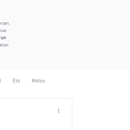
rain,
vous
’
un
ation
l
Été
Météo
Hammam
Vanoise
omie
Baby shower