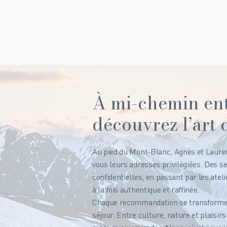
À mi-chemin ent
découvrez l’art 
Au pied du Mont-Blanc, Agnès et Lauren
vous leurs adresses privilégiées. Des 
confidentielles, en passant par les atel
à la fois authentique et raffinée.
Chaque recommandation se transforme e
séjour. Entre culture, nature et plaisirs