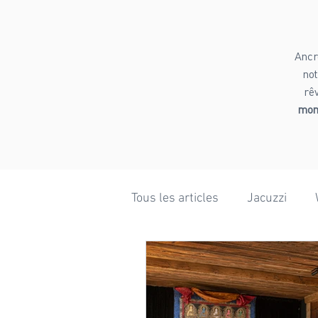
Ancr
not
rê
mome
Tous les articles
Jacuzzi
Bien-être
Ski
Rand
Mariage
Hiver
Phot