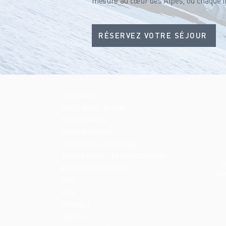
mesure au cœur des Alpes, où chaque ins
RÉSERVEZ VOTRE SÉJOUR
LE CHALET
SUITE MONT-BLANC
SUITE ARAVIS
SUITE WARENS
SUITE AIGUILLE ROUGE
ÉQUIPEMENTS ET PRESTATIONS
C
AUTOUR DU CHALET
éto
AVIS
FAQ
CONTACT
TARIFS