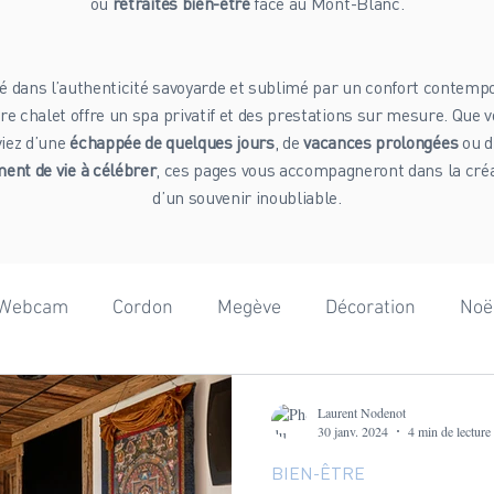
ou
retraites bien-être
face au Mont-Blanc.
é dans l’authenticité savoyarde et sublimé par un confort contempo
re chalet offre un spa privatif et des prestations sur mesure. Que 
viez d’une
échappée de quelques jours
, de
vacances prolongées
ou d
nt de vie à célébrer
, ces pages vous accompagneront dans la cré
d’un souvenir inoubliable.
Webcam
Cordon
Megève
Décoration
Noë
onnées
Adrénaline
Mont-Blanc
Beaufortain
Laurent Nodenot
30 janv. 2024
4 min de lecture
BIEN-ÊTRE
ographie
Team Building
Anniversaire
Gastron