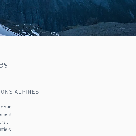
es
TIONS ALPINES
te sur
lement
rs :
ntiels