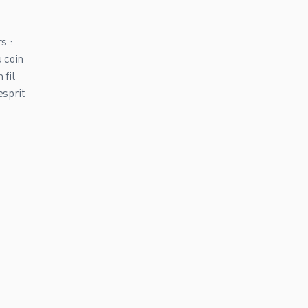
s :
u coin
 fil
esprit