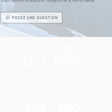
tant célèbre la beauté et l’élégance de la Haute-Savoie.
POSEZ UNE QUESTION
halet & Spa Les Cerises à Cordon
: Location de vacances saisonnière classée
iles avec sauna, hammam et jacuzzi privatif. Le chalet se situe en Haute-Sav
dans les Alpes du Nord au cœur du Pays du Mont-Blanc.