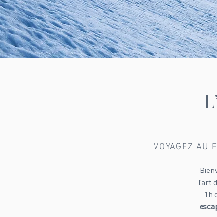
L
VOYAGEZ AU F
Bienv
l’art
1h 
escap