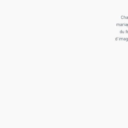
Cha
mariag
du f
d’imag