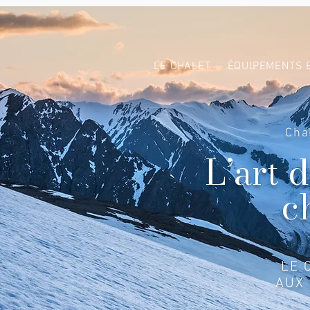
LE CHALET
ÉQUIPEMENTS 
Cha
L’art 
c
LE 
AUX