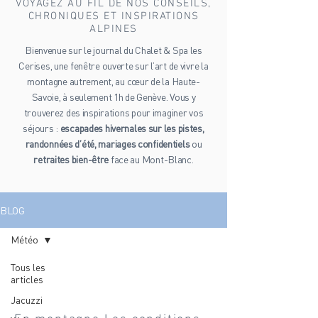
VOYAGEZ AU FIL DE NOS CONSEILS,
CHRONIQUES ET INSPIRATIONS
ALPINES
Bienvenue sur le journal du Chalet & Spa les
Cerises, une fenêtre ouverte sur l’art de vivre la
montagne autrement, au cœur de la Haute-
Savoie, à seulement 1h de Genève. Vous y
trouverez des inspirations pour imaginer vos
séjours :
escapades hivernales sur les pistes,
randonnées d’été, mariages confidentiels
ou
retraites bien-être
face au Mont-Blanc.
BLOG
Météo
Tous les
articles
Météo
Jacuzzi