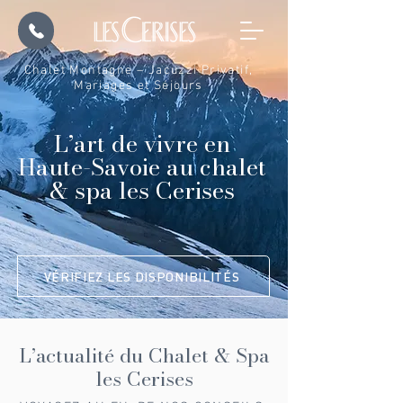
Chalet Montagne – Jacuzzi Privatif,
Mariages et Séjours
L’art de vivre en
Haute-Savoie au chalet
& spa les Cerises
VÉRIFIEZ LES DISPONIBILITÉS
L’actualité du Chalet & Spa
les Cerises