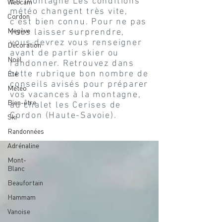
En montagne Les conditions
Webcam
météo changent très vite,
Cordon
c’est bien connu. Pour ne pas
Megève
vous laisser surprendre,
vous devrez vous renseigner
Décoration
avant de partir skier ou
Noël
randonner. Retrouvez dans
cette rubrique bon nombre de
Été
conseils avisés pour préparer
Météo
vos vacances à la montagne,
Bien-être
au chalet les Cerises de
Cordon (Haute-Savoie).
Ski
Randonnées
Adrénaline
Mont-
Blanc
Beaufortain
Hammam
Vanoise