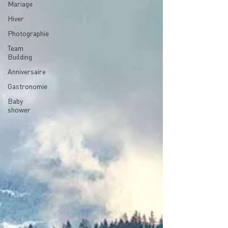
Mariage
Hiver
Photographie
Team
Building
Anniversaire
Gastronomie
Baby
shower