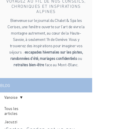
VOYAGEZ AU FIL DE NOS CONSEILS,
CHRONIQUES ET INSPIRATIONS
ALPINES
Bienvenue sur le journal du Chalet & Spa les
Cerises, une fenêtre ouverte sur l’art de vivre la
montagne autrement, au cœur de la Haute-
Savoie, à seulement 1h de Genève. Vous y
trouverez des inspirations pour imaginer vos
séjours :
escapades hivernales sur les pistes,
randonnées d’été, mariages confidentiels
ou
retraites bien-être
face au Mont-Blanc.
BLOG
Vanoise
Tous les
articles
Vanoise
Jacuzzi