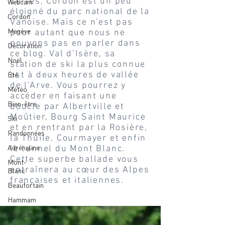
Certes, Cordon est un peu
Webcam
éloigné du parc national de la
Cordon
Vanoise. Mais ce n'est pas
Megève
pour autant que nous ne
pouvons pas en parler dans
Décoration
ce blog. Val d’Isère, sa
Noël
station de ski la plus connue
est à deux heures de vallée
Été
de l’Arve. Vous pourrez y
Météo
accéder en faisant une
Bien-être
boucle par Albertville et
Moûtier, Bourg Saint Maurice
Ski
et en rentrant par la Rosière,
Randonnées
la Thuile, Courmayer et enfin
Adrénaline
le tunnel du Mont Blanc.
Cette superbe ballade vous
Mont-
entraînera au cœur des Alpes
Blanc
françaises et italiennes.
Beaufortain
Hammam
Vanoise