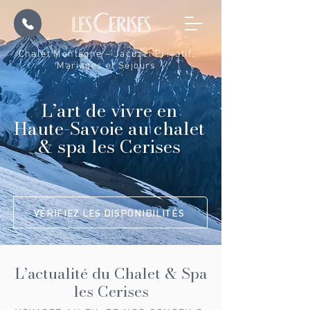
Chalet Montagne – Jacuzzi Privatif,
Mariages et Séjours
L’art de vivre en
Haute-Savoie au chalet
& spa les Cerises
VÉRIFIEZ LES DISPONIBILITÉS
L’actualité du Chalet & Spa
les Cerises