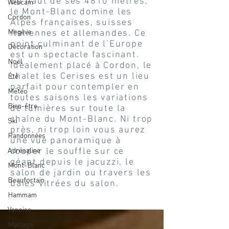
Du haut de ses 4810 mètres,
Webcam
le Mont-Blanc domine les
Cordon
Alpes françaises, suisses
Megève
italiennes et allemandes. Ce
point culminant de l’Europe
Décoration
est un spectacle fascinant.
Noël
Idéalement placé à Cordon, le
chalet les Cerises est un lieu
Été
parfait pour contempler en
Météo
toutes saisons les variations
Bien-être
de lumières sur toute la
chaîne du Mont-Blanc. Ni trop
Ski
près, ni trop loin vous aurez
Randonnées
une vue panoramique à
Adrénaline
couper le souffle sur ce
géant depuis le jacuzzi, le
Mont-Blanc
salon de jardin ou travers les
Beaufortain
baies vitrées du salon.
Hammam
Vanoise
Mariage