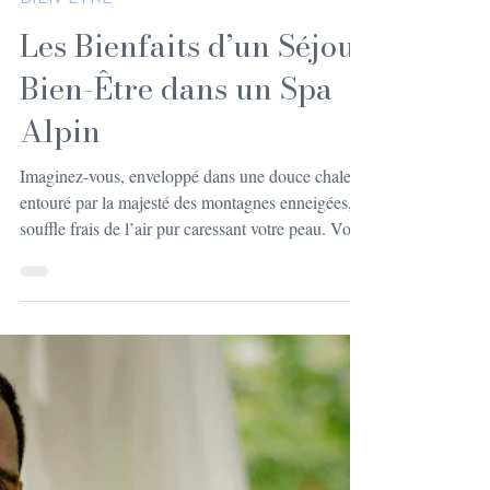
Laurent Nodenot
12 mai
4 min de lecture
BIEN-ÊTRE
Les Bienfaits d’un Séjour
Bien-Être dans un Spa
Alpin
Imaginez-vous, enveloppé dans une douce chaleur,
entouré par la majesté des montagnes enneigées, le
souffle frais de l’air pur caressant votre peau. Vous
êtes dans un spa alpin, un véritable havre de paix
où le temps semble suspendu. Vous sentez déjà
cette sensation de bien-être monter en vous ? C’est