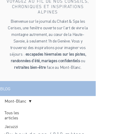
VOYAGEZ AU FIL DE NOS CONSEILS,
CHRONIQUES ET INSPIRATIONS
ALPINES
Bienvenue sur le journal du Chalet & Spa les
Cerises, une fenêtre ouverte sur l’art de vivre la
montagne autrement, au cœur de la Haute-
Savoie, à seulement 1h de Genève. Vous y
trouverez des inspirations pour imaginer vos
séjours :
escapades hivernales sur les pistes,
randonnées d’été, mariages confidentiels
ou
retraites bien-être
face au Mont-Blanc.
BLOG
Mont-Blanc
Tous les
articles
Mont-Blanc
Jacuzzi