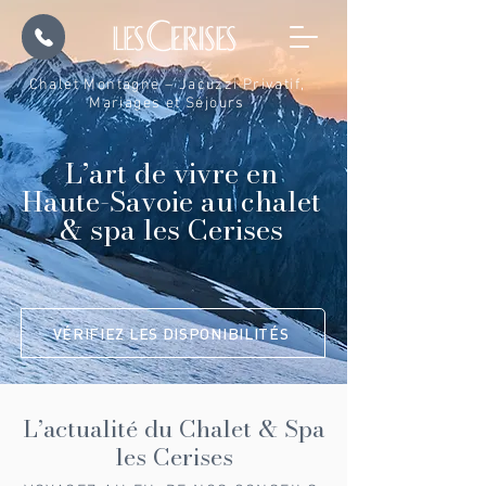
Chalet Montagne – Jacuzzi Privatif,
Mariages et Séjours
L’art de vivre en
Haute-Savoie au chalet
& spa les Cerises
VÉRIFIEZ LES DISPONIBILITÉS
L’actualité du Chalet & Spa
les Cerises