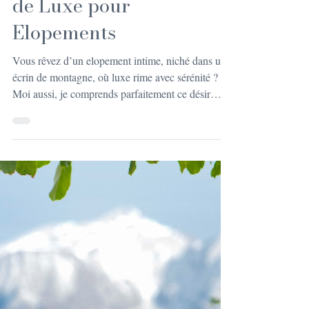
10 mai
4 min de lecture
MARIAGE
Tarifs Chalets Luxe
Elopement : Prix et
Prestations des Chalets
de Luxe pour
Elopements
Vous rêvez d’un elopement intime, niché dans un
écrin de montagne, où luxe rime avec sérénité ?
Moi aussi, je comprends parfaitement ce désir
d’évasion et d’authenticité. Les chalets de luxe
pour elopements sont la promesse d’un séjour
unique, mêlant confort haut de gamme et moments
précieux à deux. Mais alors, combien ça coûte
vraiment ? Et surtout, que comprend ce prix ?