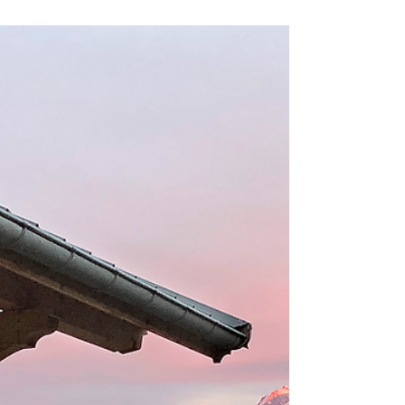
une histoire. En choisissant un chalet, vous créez
un sentiment de parenthèse hors du temps, comme
un petit séjour en famille et entre amis autour de
l’événement. Atouts d’une baby shower au chalet
Atmosphère cosy : bois, plaids, feu de cheminée,
lumières douces. Cadre intimiste loin du bruit et du
stress. Espaces de vie conviviaux (salon, salle à
mang