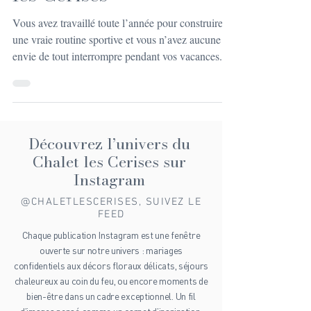
les Cerises
Vous avez travaillé toute l’année pour construire
une vraie routine sportive et vous n’avez aucune
envie de tout interrompre pendant vos vacances.
Pourtant, entre les transports, le changement de
rythme et l’offre limitée sur place, il est souvent
difficile de maintenir de bonnes habitudes. C’est là
qu’une location chalet avec salle de sport change
tout. En réunissant hébergement chaleureux,
Découvrez l’univers du
paysage de montagne et espace fitness privé, vous
Chalet les Cerises sur
pouvez continuer à vous entraîner
Instagram
@CHALETLESCERISES, SUIVEZ LE
FEED
Chaque publication Instagram est une fenêtre
ouverte sur notre univers : mariages
confidentiels aux décors floraux délicats, séjours