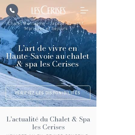
Chalet Montagne – Jacuzzi Privatif,
Mariages et Séjours
L’art de vivre en
Haute-Savoie au chalet
& spa les Cerises
VÉRIFIEZ LES DISPONIBILITÉS
L’actualité du Chalet & Spa
les Cerises