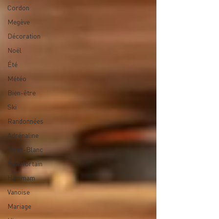
Cordon
Megève
Décoration
Noël
Été
Météo
Bien-être
Ski
Randonnées
Adrénaline
Mont-Blanc
Beaufortain
Hammam
Vanoise
Mariage