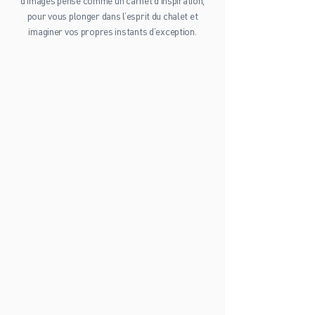
chaleureux au coin du feu, ou encore moments de
bien-être dans un cadre exceptionnel. Un fil
d’images pensé comme un carnet d’inspiration,
pour vous plonger dans l’esprit du chalet et
imaginer vos propres instants d’exception.