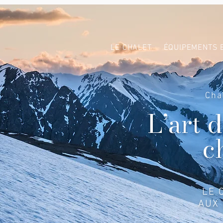
LE CHALET
ÉQUIPEMENTS 
Cha
L’art 
c
LE 
AUX