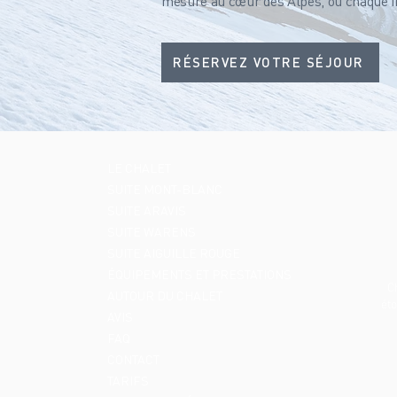
mesure au cœur des Alpes, où chaque ins
RÉSERVEZ VOTRE SÉJOUR
LE CHALET
SUITE MONT-BLANC
SUITE ARAVIS
SUITE WARENS
SUITE AIGUILLE ROUGE
ÉQUIPEMENTS ET PRESTATIONS
C
AUTOUR DU CHALET
éto
AVIS
FAQ
CONTACT
TARIFS