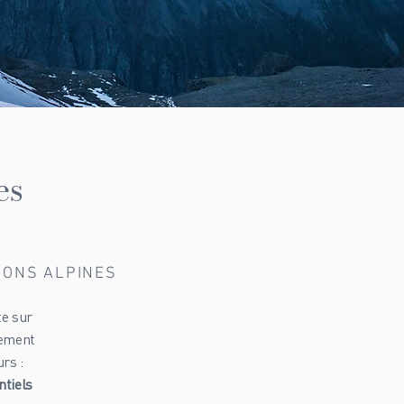
es
TIONS ALPINES
te sur
lement
rs :
ntiels