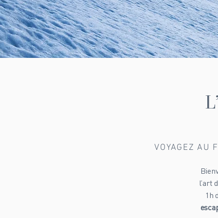
L
VOYAGEZ AU F
Bienv
l’art
1h 
escap