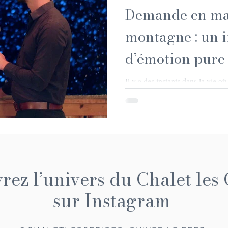
Demande en ma
montagne : un i
d’émotion pure
Alpes
Il y a des instants dans la vie où 
silence, le cœur qui bat un peu 
mariage dans un chalet de montag
moment unique dans un décor à l
l’amour trouve naturellement sa 
ez l’univers du Chalet les 
sur Instagram