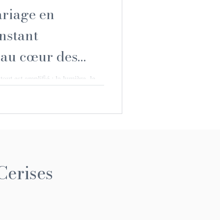
riage en
nstant
 au cœur des
tout est amplifié : la lumière, le
plus fort. Faire sa demande en
ne, c’est choisir de vivre ce
a fois grandiose et intime où
place.
Cerises