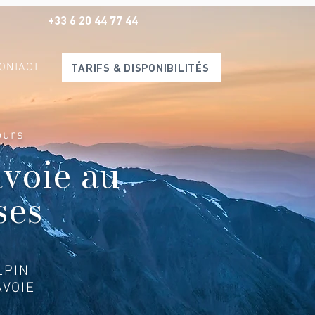
+33 6 20 44 77 44
ONTACT
TARIFS & DISPONIBILITÉS
ours
avoie au
ses
LPIN
VOIE