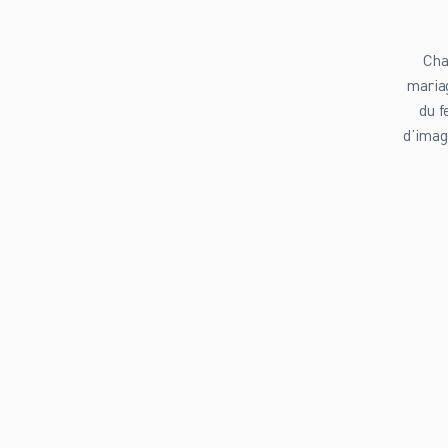
Cha
mariag
du f
d’imag