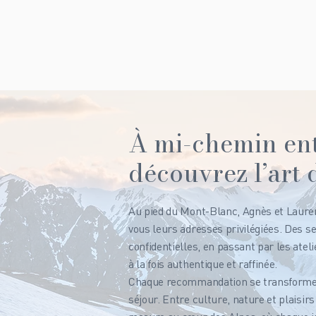
À mi-chemin ent
découvrez l’art 
Au pied du Mont-Blanc, Agnès et Lauren
vous leurs adresses privilégiées. Des 
confidentielles, en passant par les atel
à la fois authentique et raffinée.
Chaque recommandation se transforme e
séjour. Entre culture, nature et plaisirs