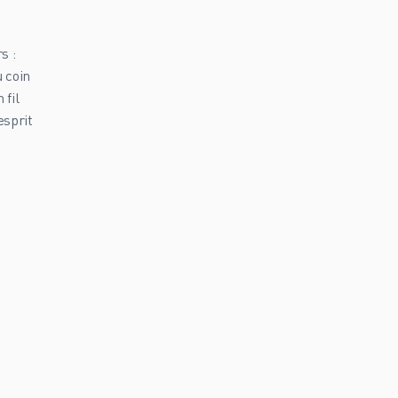
s :
u coin
 fil
esprit