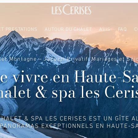
ET PRESTATIONS
AUTOUR DU CHALET
AVIS
FAQ
C
let Montagne – Jacuzzi Privatif, Mariages et Séj
de vivre en Haute-S
halet & spa les Ceri
CHALET & SPA LES CERISES EST UN GÎTE A
 PANORAMAS EXCEPTIONNELS EN HAUTE-SA