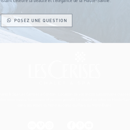
tant célèbre la beauté et l’élégance de la Haute-Savoie.
POSEZ UNE QUESTION
halet & Spa Les Cerises à Cordon
: Location de vacances saisonnière classée
iles avec sauna, hammam et jacuzzi privatif. Le chalet se situe en Haute-Sav
dans les Alpes du Nord au cœur du Pays du Mont-Blanc.