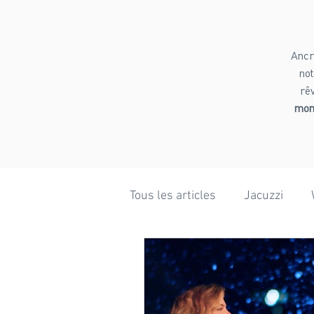
Ancr
not
rê
mome
Tous les articles
Jacuzzi
Bien-être
Ski
Rand
Mariage
Hiver
Phot