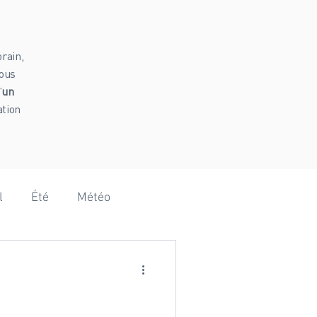
rain,
vous
’
un
ation
l
Été
Météo
Hammam
Vanoise
omie
Baby shower