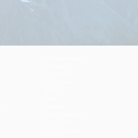
TÉLÉCHARGEMENTS…
EXPÉRIENCES…
GALERIE VIDÉO
GALERIE PHOTO
JACUZZI
SAUNA
 5
oie,
HAMMAMS
SALON DE MASSAGE
SALLE DE YOGA
SALLE DE CINÉMA