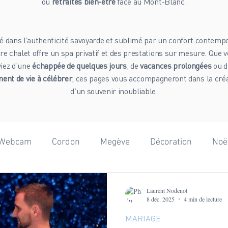
ou
retraites bien-être
face au Mont-Blanc.
é dans l’authenticité savoyarde et sublimé par un confort contempo
re chalet offre un spa privatif et des prestations sur mesure. Que 
viez d’une
échappée de quelques jours
, de
vacances prolongées
ou d
nt de vie à célébrer
, ces pages vous accompagneront dans la cré
d’un souvenir inoubliable.
Webcam
Cordon
Megève
Décoration
Noë
onnées
Adrénaline
Mont-Blanc
Beaufortain
Laurent Nodenot
8 déc. 2025
4 min de lecture
MARIAGE
ographie
Team Building
Anniversaire
Gastron