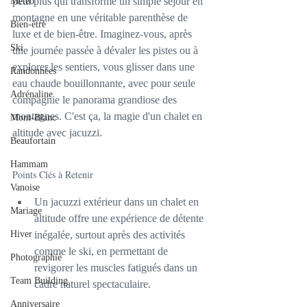
petit plus qui transforme un simple séjour en 
Météo
montagne en une véritable parenthèse de 
Bien-être
luxe et de bien-être. Imaginez-vous, après 
Ski
une journée passée à dévaler les pistes ou à 
explorer les sentiers, vous glisser dans une 
Randonnées
eau chaude bouillonnante, avec pour seule 
Adrénaline
compagnie le panorama grandiose des 
montagnes. C'est ça, la magie d'un chalet en 
Mont-Blanc
altitude avec jacuzzi.
Beaufortain
Hammam
Points Clés à Retenir
Vanoise
Un jacuzzi extérieur dans un chalet en 
Mariage
altitude offre une expérience de détente 
Hiver
inégalée, surtout après des activités 
comme le ski, en permettant de 
Photographie
revigorer les muscles fatigués dans un 
Team Building
cadre naturel spectaculaire.
Anniversaire