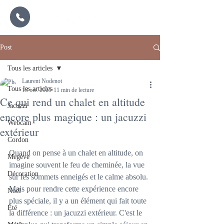
Post
Tous les articles
Laurent Nodenot
Tous les articles
13 oct. 2025
11 min de lecture
Ce qui rend un chalet en altitude
Jacuzzi
encore plus magique : un jacuzzi
Webcam
extérieur
Cordon
Quand on pense à un chalet en altitude, on 
Megève
imagine souvent le feu de cheminée, la vue 
Décoration
sur les sommets enneigés et le calme absolu. 
Mais pour rendre cette expérience encore 
Noël
plus spéciale, il y a un élément qui fait toute 
Été
la différence : un jacuzzi extérieur. C'est le 