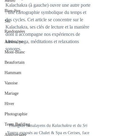
Météo
Kalachakra (à gauche) ouvre une autre porte 
Bien-être
: une cartographie symbolique du temps et 
des cycles. Cet article se concentre sur le 
Ski
Kalachakra, ses clés de lecture et la manière 
Randonnées
dont il accompagne nos expériences de 
kirtan, yoga, méditations et relaxations 
Adrénaline
sonores.
Mont-Blanc
Beaufortain
Hammam
Vanoise
Mariage
Hiver
Photographie
Team Building
Thangkas himalayens du 
Kalachakra
 et du 
Sri 
Yantra
 exposés au Chalet & Spa es Cerises, face 
Anniversaire