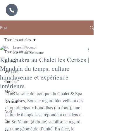
Post
Tous les articles
Laurent Nodenot
Tous les articles
6 avr.
4 min de lecture
Kalachakra au Chalet les Cerises |
Jacuzzi
Mandala du temps, culture
Webcam
himalayenne et expérience
Cordon
intérieure
Megève
Dans la salle de pratique du Chalet & Spa 
les Cerises, Sous le regard bienveillant des 
Décoration
cinq principaux bouddhas (au fond), une 
Noël
paire de thangkas se répondent en silence. 
Été
Le Sri Yantra (à droite) stabilise le regard 
par une géométrie d’unité. En face, le 