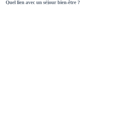
Quel lien avec un séjour bien-être ?
Le mandala soutient une attention plus 
stable, ce qui s’accorde naturellement avec 
yoga, méditations et relaxations sonores.
Salle de pratique au Chalet & Spa es Cerises : 
kirtan, yoga, méditations, bols chantants et gongs