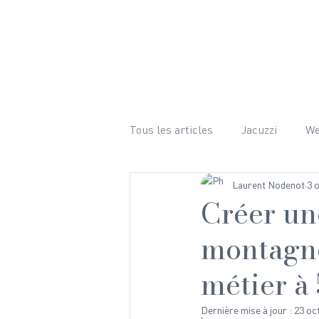
LE CHALET
ÉQUIPEMENTS 
Tous les articles
Jacuzzi
W
Laurent Nodenot
3 
Bien-être
Ski
Randon
Créer un
montagn
Mariage
Hiver
Photog
métier à
Dernière mise à jour :
23 oc