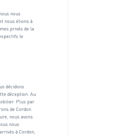
 nous nous 
t nous étions à 
mes privés de la 
spectifs le 
us décidons 
tte déception. Au 
bilier. Plus par 
rons de Cordon. 
ure, nous avons 
Nous nous 
rrivés à Cordon, 