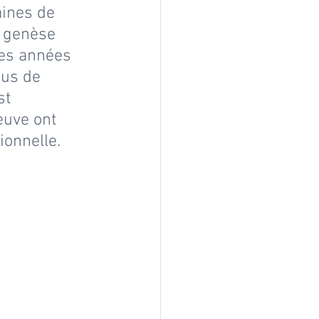
ines de 
a genèse 
ues années 
us de 
st 
reuve ont 
ionnelle.