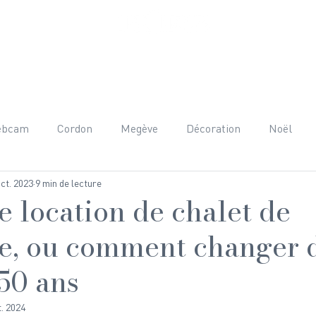
ET PRESTATIONS
AUTOUR DU CHALET
AVIS
FAQ
C
ebcam
Cordon
Megève
Décoration
Noël
oct. 2023
9 min de lecture
nées
Adrénaline
Mont-Blanc
Beaufortain
H
e location de chalet de
e, ou comment changer 
raphie
Team Building
Anniversaire
Gastronomie
 50 ans
t. 2024