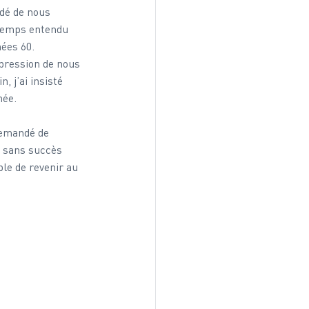
dé de nous 
gtemps entendu 
ées 60. 
pression de nous 
 j’ai insisté 
née. 
 demandé de 
, sans succès 
le de revenir au 