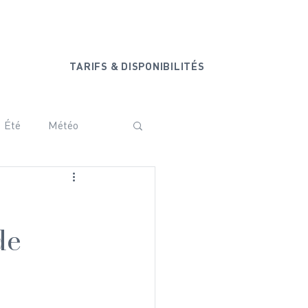
+33 6 20 44 77 44
ONTACT
TARIFS & DISPONIBILITÉS
Été
Météo
ammam
Vanoise
de
Baby shower