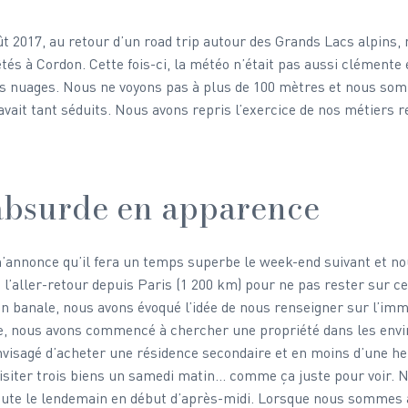
ût 2017, au retour d’un road trip autour des Grands Lacs alpins,
s à Cordon. Cette fois-ci, la météo n’était pas aussi clémente e
es nuages. Nous ne voyons pas à plus de 100 mètres et nous som
vait tant séduits. Nous avons repris l’exercice de nos métiers re
absurde en apparence
’annonce qu’il fera un temps superbe le week-end suivant et no
l’aller-retour depuis Paris (1 200 km) pour ne pas rester sur ce
n banale, nous avons évoqué l’idée de nous renseigner sur l’immo
se, nous avons commencé à chercher une propriété dans les envi
visagé d’acheter une résidence secondaire et en moins d’une he
isiter trois biens un samedi matin… comme ça juste pour voir. 
te le lendemain en début d’après-midi. Lorsque nous sommes a