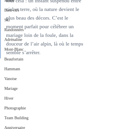
tout cela : un instant suspendu entre 
Météo
ciel et terre, où la nature devient le 
Bien-être
plus beau des décors. C’est le 
Ski
moment parfait pour célébrer un 
Randonnées
mariage loin de la foule, dans la 
Adrénaline
douceur de l’air alpin, là où le temps 
Mont-Blanc
semble s’arrêter.
Beaufortain
Hammam
Vanoise
Mariage
Hiver
Photographie
Team Building
Anniversaire