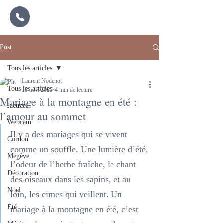
Post
Tous les articles
Laurent Nodenot
Tous les articles
13 nov. 2025
4 min de lecture
Mariage à la montagne en été :
Jacuzzi
l’amour au sommet
Webcam
Il y a des mariages qui se vivent 
Cordon
comme un souffle. Une lumière d’été, 
Megève
l’odeur de l’herbe fraîche, le chant 
Décoration
des oiseaux dans les sapins, et au 
Noël
loin, les cimes qui veillent. Un 
Été
mariage à la montagne en été, c’est 