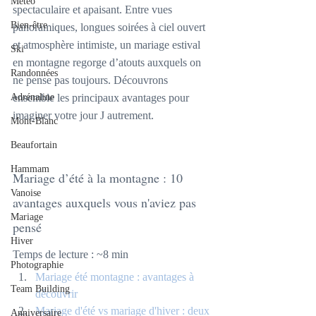
Météo
spectaculaire et apaisant. Entre vues 
Bien-être
panoramiques, longues soirées à ciel ouvert 
et atmosphère intimiste, un mariage estival 
Ski
en montagne regorge d’atouts auxquels on 
Randonnées
ne pense pas toujours. Découvrons 
Adrénaline
ensemble les principaux avantages pour 
imaginer votre jour J autrement.
Mont-Blanc
Beaufortain
Hammam
Mariage d’été à la montagne : 10 
Vanoise
avantages auxquels vous n'aviez pas 
Mariage
pensé
Hiver
Temps de lecture : ~8 min
Photographie
Mariage été montagne : avantages à 
Team Building
découvrir
Mariage d'été vs mariage d'hiver : deux 
Anniversaire