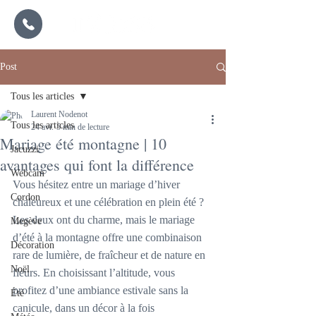
Post
Tous les articles
Laurent Nodenot
Tous les articles
24 avr.
5 min de lecture
Mariage été montagne | 10
Jacuzzi
avantages qui font la différence
Webcam
Vous hésitez entre un mariage d’hiver 
Cordon
chaleureux et une célébration en plein été ? 
Les deux ont du charme, mais le mariage 
Megève
d’été à la montagne offre une combinaison 
Décoration
rare de lumière, de fraîcheur et de nature en 
Noël
fleurs. En choisissant l’altitude, vous 
profitez d’une ambiance estivale sans la 
Été
canicule, dans un décor à la fois 