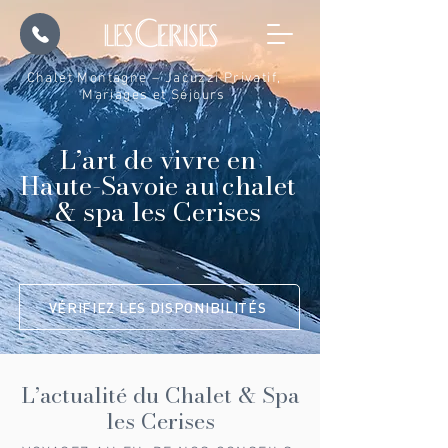
Chalet Montagne – Jacuzzi Privatif,
Mariages et Séjours
L’art de vivre en
Haute-Savoie au chalet
& spa les Cerises
VÉRIFIEZ LES DISPONIBILITÉS
L’actualité du Chalet & Spa
les Cerises