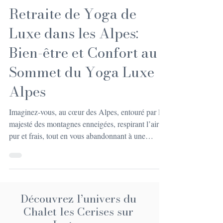
BIEN-ÊTRE
Retraite de Yoga de
Luxe dans les Alpes:
Bien-être et Confort au
Sommet du Yoga Luxe
Alpes
Imaginez-vous, au cœur des Alpes, entouré par la
majesté des montagnes enneigées, respirant l’air
pur et frais, tout en vous abandonnant à une
expérience de yoga qui allie luxe, confort et bien-
être. Oui, c’est possible ! Une retraite de yoga de
luxe dans les Alpes, c’est bien plus qu’un simple
séjour : c’est une invitation à la détente profonde, à
la reconnexion avec soi-même, dans un cadre
Découvrez l’univers du