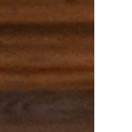
Cordon
Megève
Décoration
Noël
Été
Météo
Bien-être
Ski
Randonnées
Adrénaline
Mont-Blanc
Beaufortain
Hammam
Vanoise
Mariage