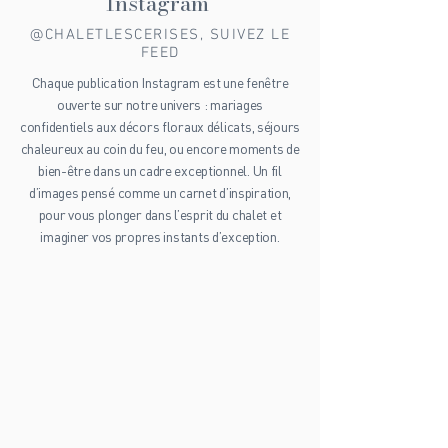
somptueux. Alors, prêt à embarquer pour ce
Chalet les Cerises sur
voyage unique ? Laissez-moi vous guider à
Instagram
@CHALETLESCERISES, SUIVEZ LE
FEED
Chaque publication Instagram est une fenêtre
ouverte sur notre univers : mariages
confidentiels aux décors floraux délicats, séjours
chaleureux au coin du feu, ou encore moments de
bien-être dans un cadre exceptionnel. Un fil
d’images pensé comme un carnet d’inspiration,
pour vous plonger dans l’esprit du chalet et
imaginer vos propres instants d’exception.