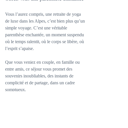
Vous l’aurez compris, une retraite de yoga 
de luxe dans les Alpes, c’est bien plus qu’un 
simple voyage. C’est une véritable 
parenthèse enchantée, un moment suspendu 
où le temps ralentit, où le corps se libère, où 
l’esprit s’apaise.
Que vous veniez en couple, en famille ou 
entre amis, ce séjour vous promet des 
souvenirs inoubliables, des instants de 
complicité et de partage, dans un cadre 
somptueux.
Alors, prêt à vous laisser tenter ? Le yoga 
luxe Alpes vous attend, avec tout son 
charme et son élégance. Respirez, souriez, 
et laissez-vous porter par cette expérience 