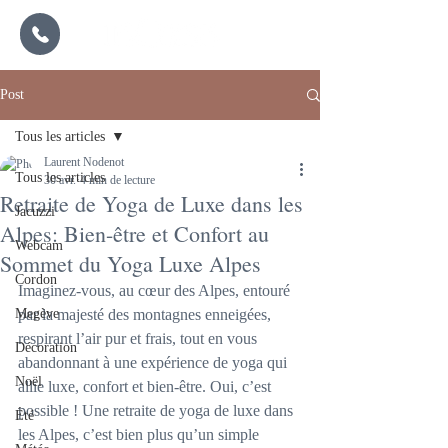
Post
Tous les articles
Laurent Nodenot
Tous les articles
30 avr.
4 min de lecture
Retraite de Yoga de Luxe dans les
Jacuzzi
Alpes: Bien-être et Confort au
Webcam
Sommet du Yoga Luxe Alpes
Cordon
Imaginez-vous, au cœur des Alpes, entouré 
Megève
par la majesté des montagnes enneigées, 
respirant l’air pur et frais, tout en vous 
Décoration
abandonnant à une expérience de yoga qui 
Noël
allie luxe, confort et bien-être. Oui, c’est 
possible ! Une retraite de yoga de luxe dans 
Été
les Alpes, c’est bien plus qu’un simple 