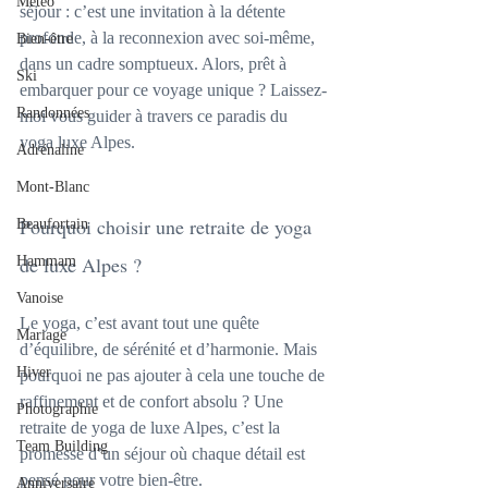
Météo
séjour : c’est une invitation à la détente 
profonde, à la reconnexion avec soi-même, 
Bien-être
dans un cadre somptueux. Alors, prêt à 
Ski
embarquer pour ce voyage unique ? Laissez-
Randonnées
moi vous guider à travers ce paradis du 
yoga luxe Alpes.
Adrénaline
Mont-Blanc
Pourquoi choisir une retraite de yoga 
Beaufortain
de luxe Alpes ?
Hammam
Vanoise
Le yoga, c’est avant tout une quête 
Mariage
d’équilibre, de sérénité et d’harmonie. Mais 
Hiver
pourquoi ne pas ajouter à cela une touche de 
raffinement et de confort absolu ? Une 
Photographie
retraite de yoga de luxe Alpes, c’est la 
Team Building
promesse d’un séjour où chaque détail est 
pensé pour votre bien-être.
Anniversaire