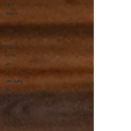
Cordon
Megève
Décoration
Noël
Été
Météo
Bien-être
Ski
Randonnées
Adrénaline
Mont-Blanc
Beaufortain
Hammam
Vanoise
Mariage