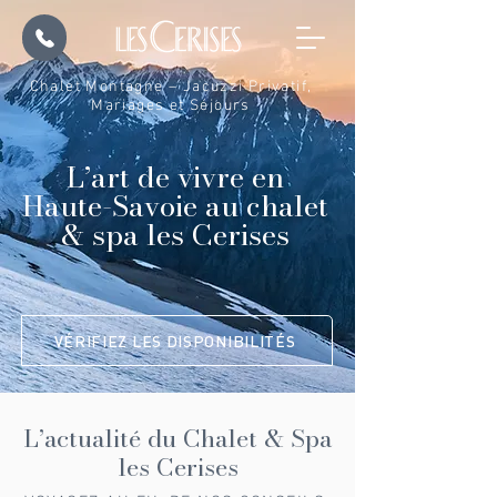
Chalet Montagne – Jacuzzi Privatif,
Mariages et Séjours
L’art de vivre en
Haute-Savoie au chalet
& spa les Cerises
VÉRIFIEZ LES DISPONIBILITÉS
L’actualité du Chalet & Spa
les Cerises