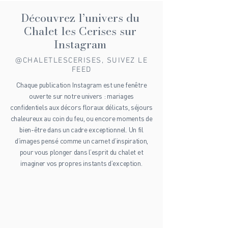
luxe dans les Alpes, c’est bien plus qu’un simple
séjour : c’est une invitation à la détente profonde, à
la reconnexion avec soi-même, dans un cadre
Découvrez l’univers du
somptueux. Alors, prêt à embarquer pour ce
Chalet les Cerises sur
voyage unique ? Laissez-moi vous guider à
Instagram
@CHALETLESCERISES, SUIVEZ LE
FEED
Chaque publication Instagram est une fenêtre
ouverte sur notre univers : mariages
confidentiels aux décors floraux délicats, séjours
chaleureux au coin du feu, ou encore moments de
bien-être dans un cadre exceptionnel. Un fil
d’images pensé comme un carnet d’inspiration,
pour vous plonger dans l’esprit du chalet et
imaginer vos propres instants d’exception.