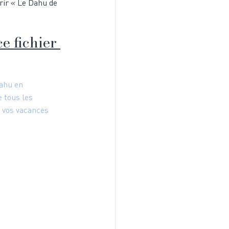
rir « Le Dahu de 
ce fichier 
ahu en 
 tous les 
 vos vacances 