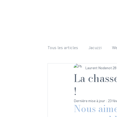
LE CHALET
ÉQUIPEMENTS 
Tous les articles
Jacuzzi
W
Laurent Nodenot
28
Bien-être
Ski
Randon
La chass
!
Mariage
Hiver
Photog
Dernière mise à jour :
23 fév
Nous aime