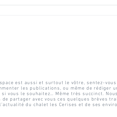
Elopement face au Mont
Déco
Blanc | Guide pour un
bois
mariage inoubliable
déc
N’hésitez pas à vou
connecter pour
commenter les pos
space est aussi et surtout le vôtre, sentez-vous
menter les publications, ou même de rédiger un
e si vous le souhaitez… Même très succinct. No
s de partager avec vous ces quelques brèves tra
l’actualité du chalet les Cerises et de ses envir