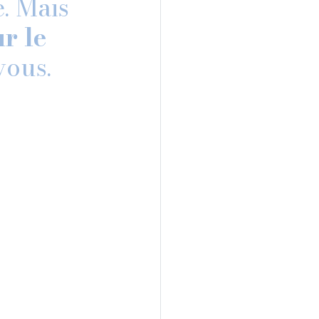
. Mais 
r le 
vous.