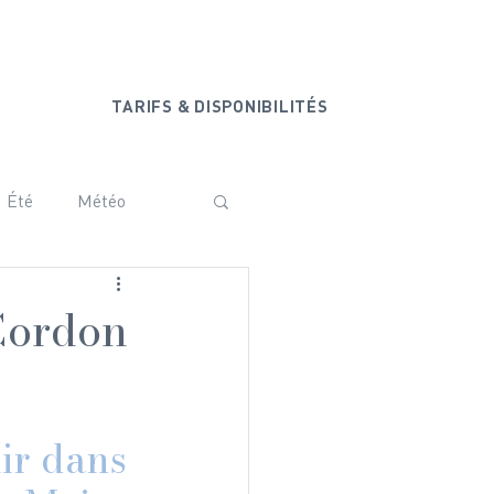
+33 6 20 44 77 44
ONTACT
TARIFS & DISPONIBILITÉS
Été
Météo
ammam
Vanoise
 Cordon
Baby shower
ir dans 