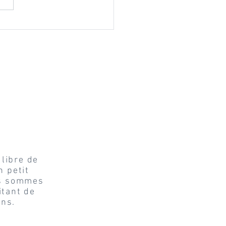
ration mariage chalet
 fleurs | Nos conseils
o
s
ts
 libre de
 petit
us sommes
itant de
ons.