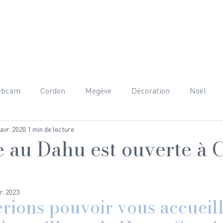
ET PRESTATIONS
AUTOUR DU CHALET
AVIS
FAQ
C
ebcam
Cordon
Megève
Décoration
Noël
 avr. 2020
1 min de lecture
nées
Adrénaline
Mont-Blanc
Beaufortain
H
e au Dahu est ouverte à
raphie
Team Building
Anniversaire
Gastronomie
r. 2023
rions pouvoir vous accueill