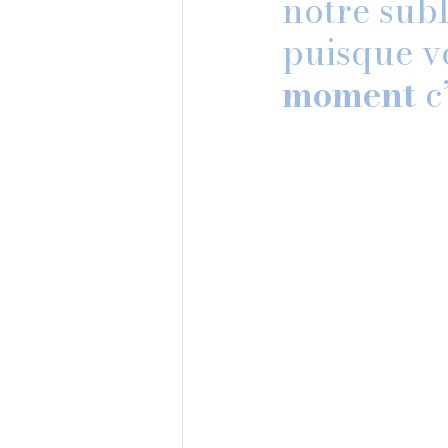
notre subl
puisque v
moment 
c