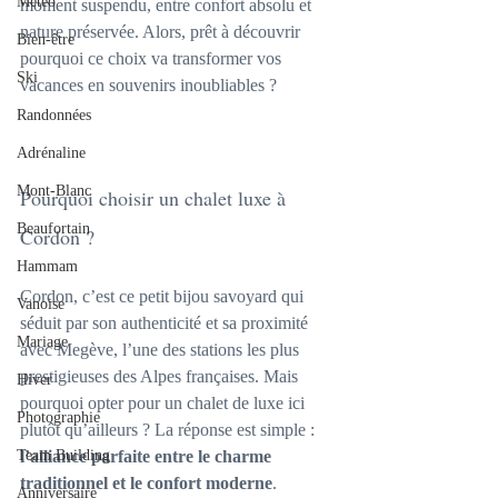
Météo
moment suspendu, entre confort absolu et 
nature préservée. Alors, prêt à découvrir 
Bien-être
pourquoi ce choix va transformer vos 
Ski
vacances en souvenirs inoubliables ?
Randonnées
Adrénaline
Mont-Blanc
Pourquoi choisir un chalet luxe à 
Beaufortain
Cordon ?
Hammam
Cordon, c’est ce petit bijou savoyard qui 
Vanoise
séduit par son authenticité et sa proximité 
Mariage
avec Megève, l’une des stations les plus 
prestigieuses des Alpes françaises. Mais 
Hiver
pourquoi opter pour un chalet de luxe ici 
Photographie
plutôt qu’ailleurs ? La réponse est simple : 
Team Building
l’alliance parfaite entre le charme 
traditionnel et le confort moderne
.
Anniversaire