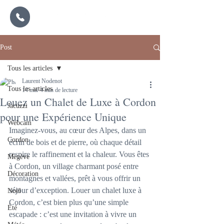
Post
Tous les articles
Laurent Nodenot
Tous les articles
14 mai
4 min de lecture
Louez un Chalet de Luxe à Cordon
Jacuzzi
pour une Expérience Unique
Webcam
Imaginez-vous, au cœur des Alpes, dans un 
Cordon
écrin de bois et de pierre, où chaque détail 
respire le raffinement et la chaleur. Vous êtes 
Megève
à Cordon, un village charmant posé entre 
Décoration
montagnes et vallées, prêt à vous offrir un 
séjour d’exception. Louer un chalet luxe à 
Noël
Cordon, c’est bien plus qu’une simple 
Été
escapade : c’est une invitation à vivre un 