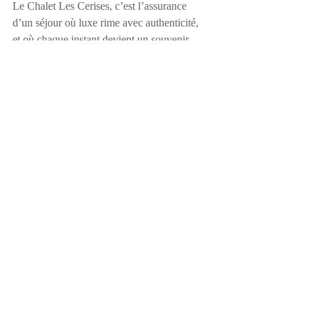
Le Chalet Les Cerises, c’est l’assurance 
d’un séjour où luxe rime avec authenticité, 
et où chaque instant devient un souvenir 
précieux.
Alors, prêt à faire vos valises et à vivre cette 
expérience unique ? Louer un chalet luxe à 
Cordon, c’est s’offrir bien plus qu’un 
hébergement : c’est s’immerger dans un 
univers où confort, nature et convivialité se 
rencontrent pour créer des moments 
magiques. Pourquoi attendre ? Le Mont 
Blanc vous attend, et votre chalet de rêve 
aussi.
Mots-clés :
chalet avec sauna montagne
location chalet cordon france
chalet bois pierre luxe
chalet montagne standing
chalet luxe près megève