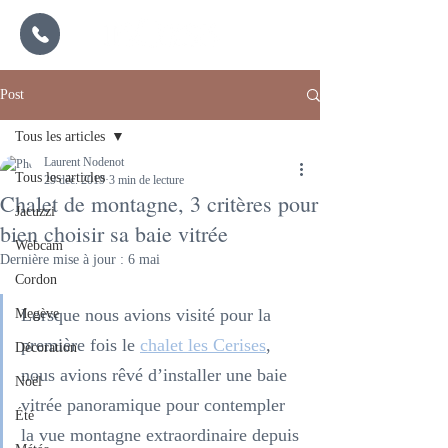
Post
Tous les articles
Laurent Nodenot
Tous les articles
29 déc. 2019
3 min de lecture
Chalet de montagne, 3 critères pour
Jacuzzi
bien choisir sa baie vitrée
Webcam
Dernière mise à jour :
6 mai
Cordon
Lorsque nous avions visité pour la 
Megève
première fois le 
chalet les Cerises
, 
Décoration
nous avions rêvé d’installer une baie 
Noël
vitrée panoramique pour contempler 
Été
la vue montagne extraordinaire depuis 