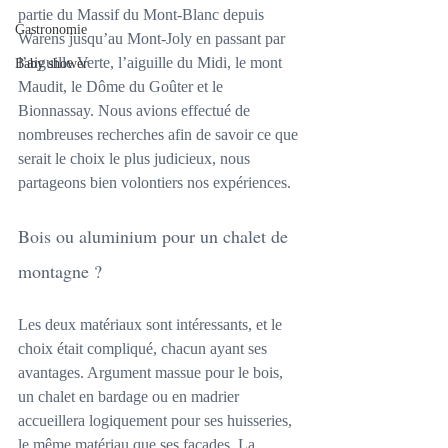
partie du Massif du Mont-Blanc depuis 
Gastronomie
Warens jusqu’au Mont-Joly en passant par 
l’aiguille Verte, l’aiguille du Midi, le mont 
Baby shower
Maudit, le Dôme du Goûter et le 
Bionnassay. Nous avions effectué de 
nombreuses recherches afin de savoir ce que 
serait le choix le plus judicieux, nous 
partageons bien volontiers nos expériences.
Bois ou aluminium pour un chalet de 
montagne ?
Les deux matériaux sont intéressants, et le 
choix était compliqué, chacun ayant ses 
avantages. Argument massue pour le bois, 
un chalet en bardage ou en madrier 
accueillera logiquement pour ses huisseries, 
le même matériau que ses façades. La 