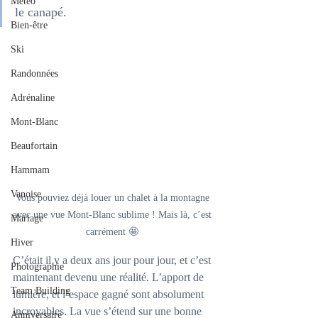
Météo
le canapé. 
Bien-être
Ski
Randonnées
Adrénaline
Mont-Blanc
Beaufortain
Hammam
Vanoise
Vous pouviez déjà louer un chalet à la montagne 
avec une vue Mont-Blanc sublime ! Mais là, c’est 
Mariage
carrément 🤩 
Hiver
C’était il y a deux ans jour pour jour, et c’est 
Photographie
maintenant devenu une réalité. L’apport de 
Team Building
lumière, et l’espace gagné sont absolument 
incroyables. La vue s’étend sur une bonne 
Anniversaire