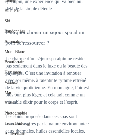
Météo
spa alpin, une expérience qui va bien au-
delà de la simple détente.
Bien-être
Ski
Pourquoi choisir un séjour spa alpin 
Randonnées
pour se ressourcer ?
Adrénaline
Mont-Blanc
Le charme d’un séjour spa alpin ne réside 
Beaufortain
pas seulement dans le luxe ou la beauté des 
Hammam
paysages. C’est une invitation à renouer 
avec soi-même, à ralentir le rythme effréné 
Vanoise
de la vie quotidienne. En montagne, l’air est 
Mariage
plus pur, plus léger, et cela agit comme un 
véritable élixir pour le corps et l’esprit.
Hiver
Photographie
Les soins proposés dans ces spas sont 
Team Building
souvent inspirés par la nature environnante : 
eaux thermales, huiles essentielles locales, 
Anniversaire