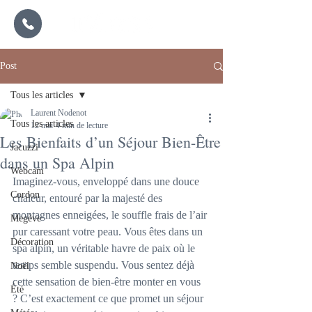
Post
Tous les articles
Laurent Nodenot
Tous les articles
12 mai
4 min de lecture
Les Bienfaits d’un Séjour Bien-Être
Jacuzzi
dans un Spa Alpin
Webcam
Imaginez-vous, enveloppé dans une douce 
Cordon
chaleur, entouré par la majesté des 
montagnes enneigées, le souffle frais de l’air 
Megève
pur caressant votre peau. Vous êtes dans un 
Décoration
spa alpin, un véritable havre de paix où le 
temps semble suspendu. Vous sentez déjà 
Noël
cette sensation de bien-être monter en vous 
Été
? C’est exactement ce que promet un séjour 