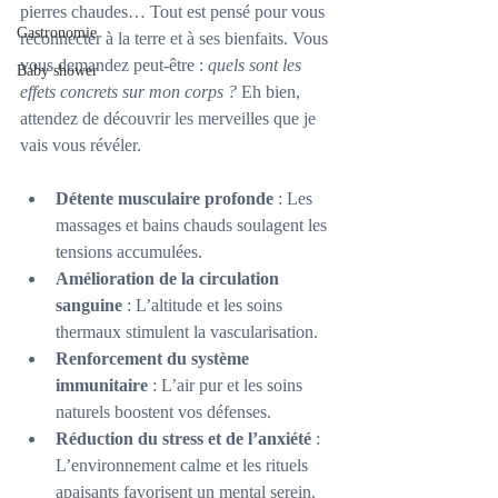
pierres chaudes… Tout est pensé pour vous 
Gastronomie
reconnecter à la terre et à ses bienfaits. Vous 
vous demandez peut-être : 
quels sont les 
Baby shower
effets concrets sur mon corps ?
 Eh bien, 
attendez de découvrir les merveilles que je 
vais vous révéler.
Détente musculaire profonde
 : Les 
massages et bains chauds soulagent les 
tensions accumulées.
Amélioration de la circulation 
sanguine
 : L’altitude et les soins 
thermaux stimulent la vascularisation.
Renforcement du système 
immunitaire
 : L’air pur et les soins 
naturels boostent vos défenses.
Réduction du stress et de l’anxiété
 : 
L’environnement calme et les rituels 
apaisants favorisent un mental serein.