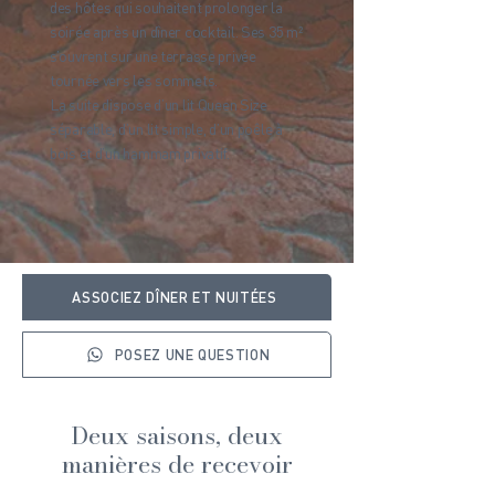
des hôtes qui souhaitent prolonger la
soirée après un dîner cocktail. Ses 35 m²
s’ouvrent sur une terrasse privée
tournée vers les sommets.
La suite dispose d’un lit Queen Size
séparable, d’un lit simple, d’un poêle à
bois et d’un hammam privatif.
ASSOCIEZ DÎNER ET NUITÉES
POSEZ UNE QUESTION
Deux saisons, deux
manières de recevoir