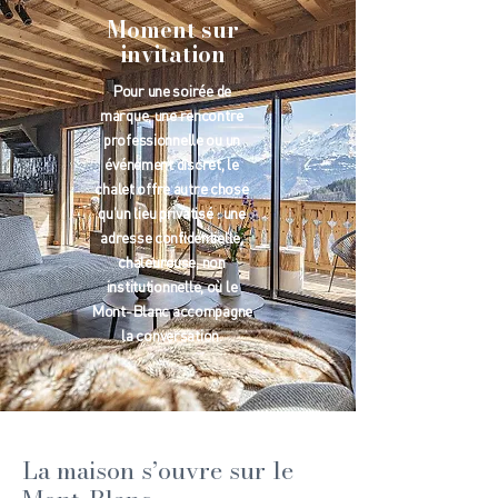
Moment sur
invitation
Pour une soirée de
marque, une rencontre
professionnelle ou un
événement discret, le
chalet offre autre chose
qu’un lieu privatisé : une
adresse confidentielle,
chaleureuse, non
institutionnelle, où le
Mont-Blanc accompagne
la conversation.
La maison s’ouvre sur le