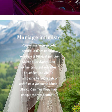
Mariage intimiste
Pour un mariage en petit
comité, le dîner cocktail
remplace le banquet par une
soirée plus vivante. Les
invités circulent entre les
bouchées, les vins, le
champagne, le feu, le balcon
abrité et la vue sur le Mont-
Blanc. Rien n’est figé, mais
chaque moment compte.