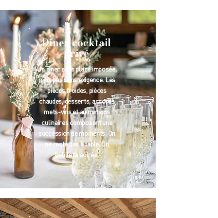
Dîner cocktail
privé
Un dîner sans place imposée,
mais pas sans exigence. Les
pièces froides, pièces
chaudes, desserts, accords
mets-vins et animations
culinaires composent une
succession de moments. On
ne reste pas à table. On
habite la soirée.