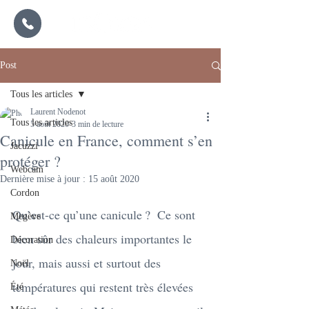
Post
Tous les articles
Laurent Nodenot
Tous les articles
5 août 2020
3 min de lecture
Canicule en France, comment s’en
Jacuzzi
protéger ?
Webcam
Dernière mise à jour :
15 août 2020
Cordon
Qu’est-ce qu’une canicule ?  Ce sont 
Megève
bien sûr des chaleurs importantes le 
Décoration
jour, mais aussi et surtout des 
Noël
températures qui restent très élevées 
Été