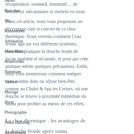
Météo
récupération, sommeil, immunité… de 
Bien-être
nombreux mécanismes se mettent en route.
Ski
Dans cet article, nous vous proposons un 
décryptage clair et concret de ce choc 
Randonnées
thermique. Nous verrons comment l’eau 
Adrénaline
froide agit sur vos différents systèmes, 
comment pratiquer la douche froide de 
Mont-Blanc
façon agréable et sécurisée, et pour qui cette 
Beaufortain
pratique mérite quelques précautions. Enfin, 
Hammam
nous vous montrerons comment intégrer 
cette routine dans un séjour bien-être, 
Vanoise
comme au Chalet & Spa les Cerises, où une 
Mariage
douche se trouve à proximité immédiate du 
Hiver
sauna pour profiter au mieux de ces effets.
Photographie
Le choc thermique : les avantages de 
Team Building
la douche froide après sauna
Anniversaire