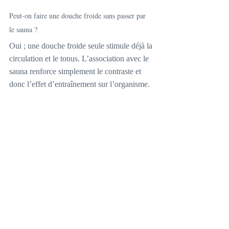
Peut-on faire une douche froide sans passer par 
le sauna ?
Oui ; une douche froide seule stimule déjà la 
circulation et le tonus. L’association avec le 
sauna renforce simplement le contraste et 
donc l’effet d’entraînement sur l’organisme.
À quelle fréquence pratiquer le sauna avec 
douche froide ?
Une à deux fois par semaine conviennent à 
la majorité des personnes. Augmentez 
légèrement la fréquence uniquement si votre 
état de santé et votre récupération le 
permettent.
En intégrant consciemment les bienfaits de 
l’eau froide après sauna, vous transformez 