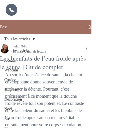
Post
Tous les articles
judith7616
Tous les articles
13 mars
5 min de lecture
Les bienfaits de l’eau froide après
Jacuzzi
le sauna | Guide complet
Webcam
Au sortir d’une séance de sauna, la chaleur 
Cordon
enveloppante donne souvent envie de 
prolonger la détente. Pourtant, c’est 
Megève
précisément à ce moment que la douche 
Décoration
froide révèle tout son potentiel. Le contraste 
Noël
entre la chaleur du sauna et les bienfaits de 
l’eau froide après sauna crée un véritable 
Été
entraînement pour votre corps : circulation, 