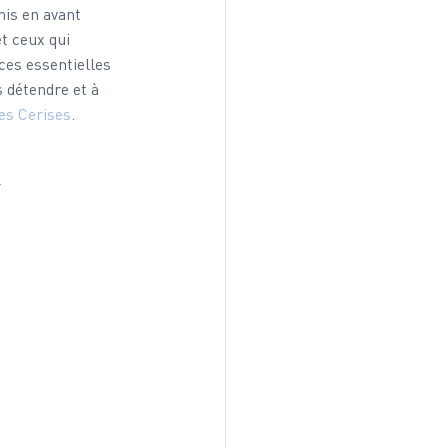
is en avant 
t ceux qui 
ces essentielles 
 détendre et à 
es Cerises
.
 