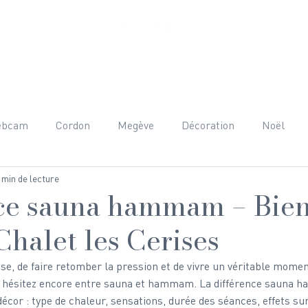
ET PRESTATIONS
AUTOUR DU CHALET
AVIS
FAQ
C
ebcam
Cordon
Megève
Décoration
Noël
 min de lecture
nées
Adrénaline
Mont-Blanc
Beaufortain
H
ce sauna hammam – Bie
 Chalet les Cerises
raphie
Team Building
Anniversaire
Gastronomie
ise, de faire retomber la pression et de vivre un véritable momen
 hésitez encore entre sauna et hammam. La différence sauna 
écor : type de chaleur, sensations, durée des séances, effets sur