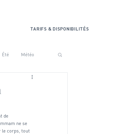
+33 6 20 44 77 44
ONTACT
TARIFS & DISPONIBILITÉS
Été
Météo
ammam
Vanoise
n
Baby shower
t de 
hammam ne se 
 le corps, tout 