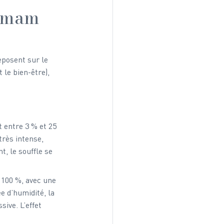
mmam 
eposent sur le 
 le bien-être), 
 entre 3 % et 25 
rès intense, 
, le souffle se 
 100 %, avec une 
 d’humidité, la 
ive. L’effet 