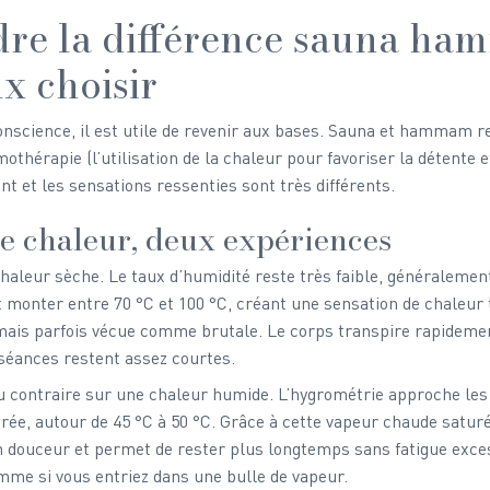
re la différence sauna ha
x choisir
onscience, il est utile de revenir aux bases. Sauna et hammam r
hérapie (l’utilisation de la chaleur pour favoriser la détente et
t et les sensations ressenties sont très différents.
e chaleur, deux expériences
haleur sèche. Le taux d’humidité reste très faible, généralement
monter entre 70 °C et 100 °C, créant une sensation de chaleur t
ais parfois vécue comme brutale. Le corps transpire rapidement
s séances restent assez courtes.
au contraire sur une chaleur humide. L’hygrométrie approche les
e, autour de 45 °C à 50 °C. Grâce à cette vapeur chaude saturée
 douceur et permet de rester plus longtemps sans fatigue excess
mme si vous entriez dans une bulle de vapeur.