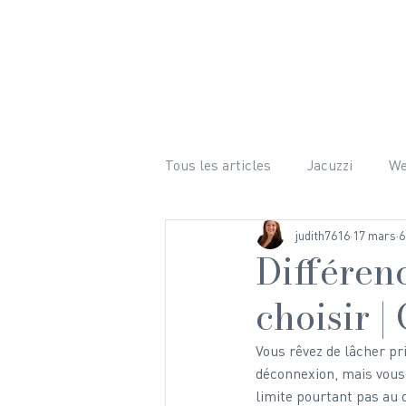
LE CHALET
ÉQUIPEMENTS 
Tous les articles
Jacuzzi
W
judith7616
17 mars
6
Bien-être
Ski
Randon
Différen
choisir |
Mariage
Hiver
Photog
Vous rêvez de lâcher pr
déconnexion, mais vous
limite pourtant pas au d