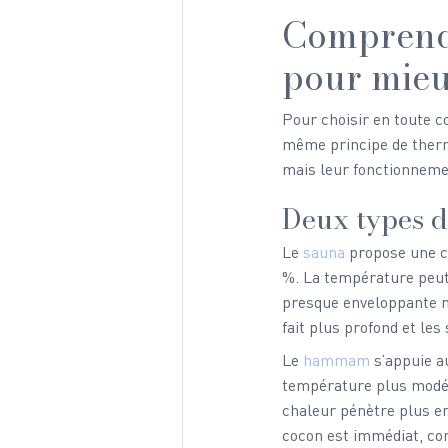
Comprend
pour mieu
Pour choisir en toute c
même principe de thermot
mais leur fonctionnemen
Deux types d
Le 
sauna
 propose une c
%. La température peut 
presque enveloppante m
fait plus profond et le
Le 
hammam
 s’appuie 
température plus modéré
chaleur pénètre plus en
cocon est immédiat, co