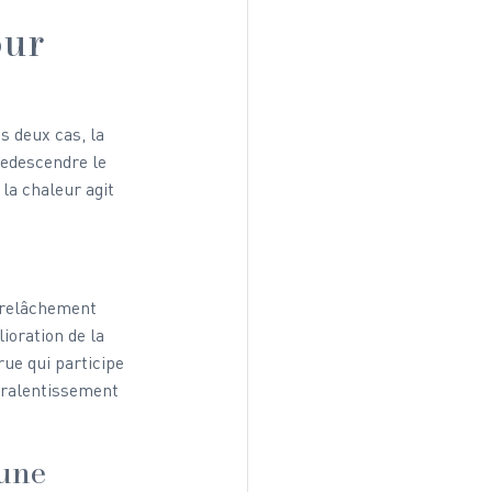
ur 
 deux cas, la 
redescendre le 
 la chaleur agit 
relâchement 
ioration de la 
ue qui participe 
u ralentissement 
une 