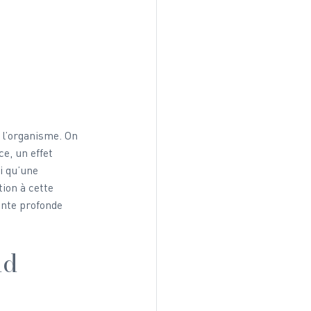
 l’organisme. On 
e, un effet 
i qu’une 
ion à cette 
ente profonde 
d 