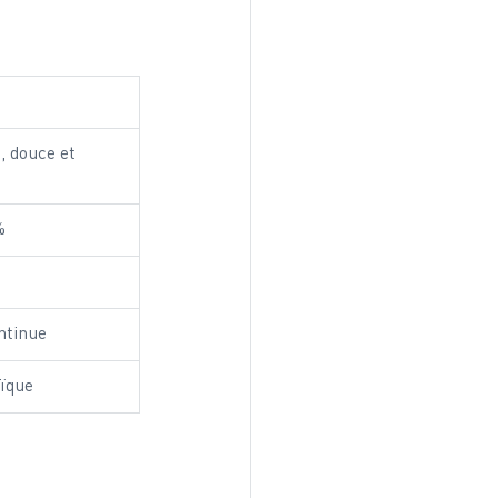
 douce et 
%
ntinue
aïque