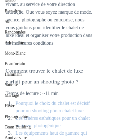
Météo
vivant, au service de votre direction 
Bien-être
artistique. Que vous soyez marque de mode, 
agence, photographe ou entreprise, nous 
Ski
vous guidons pour identifier le chalet de 
Randonnées
luxe idéal et organiser votre production dans 
Adrénaline
les meilleures conditions.
Mont-Blanc
Beaufortain
Comment trouver le chalet de luxe 
Hammam
parfait pour un shooting photo ?
Vanoise
Temps de lecture : ~11 min
Mariage
Pourquoi le choix du chalet est décisif 
Hiver
pour un shooting photo chalet luxe
Photographie
Les critères esthétiques pour un chalet 
vraiment photogénique
Team Building
Les équipements haut de gamme qui 
Anniversaire