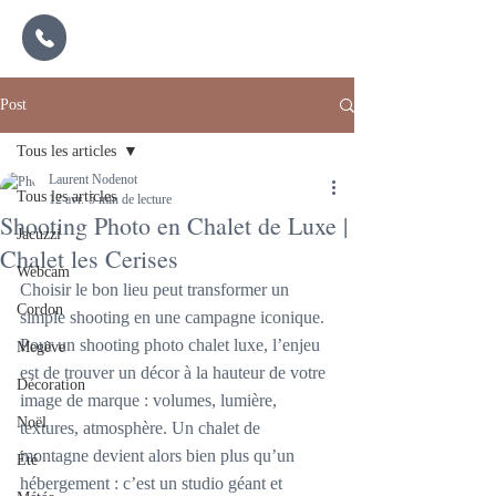
Post
Tous les articles
Laurent Nodenot
Tous les articles
12 avr.
5 min de lecture
Shooting Photo en Chalet de Luxe |
Jacuzzi
Chalet les Cerises
Webcam
Choisir le bon lieu peut transformer un 
Cordon
simple shooting en une campagne iconique. 
Pour un shooting photo chalet luxe, l’enjeu 
Megève
est de trouver un décor à la hauteur de votre 
Décoration
image de marque : volumes, lumière, 
Noël
textures, atmosphère. Un chalet de 
montagne devient alors bien plus qu’un 
Été
hébergement : c’est un studio géant et 