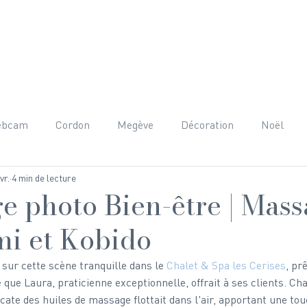
ET PRESTATIONS
AUTOUR DU CHALET
AVIS
FAQ
C
ebcam
Cordon
Megève
Décoration
Noël
vr.
4 min de lecture
nées
Adrénaline
Mont-Blanc
Beaufortain
H
e photo Bien-être | Mas
i et Kobido
raphie
Team Building
Anniversaire
Gastronomie
s sur cette scène tranquille dans le 
Chalet & Spa les Cerises
, pr
que Laura, praticienne exceptionnelle, offrait à ses clients. Cha
icate des huiles de massage flottait dans l'air, apportant une tou