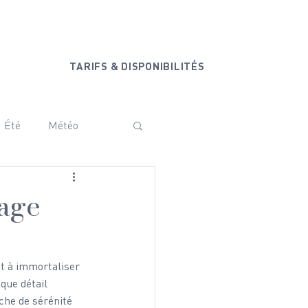
+33 6 20 44 77 44
ONTACT
TARIFS & DISPONIBILITÉS
Été
Météo
ammam
Vanoise
sage
Baby shower
êt à immortaliser 
que détail 
che de sérénité 