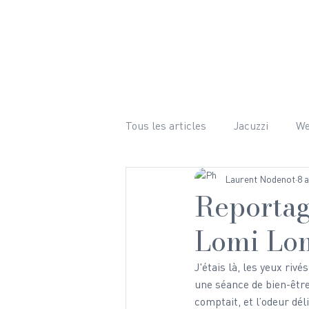
LE CHALET
ÉQUIPEMENTS 
Tous les articles
Jacuzzi
W
Laurent Nodenot
8 a
Bien-être
Ski
Randon
Reportag
Lomi Lom
Mariage
Hiver
Photog
J'étais là, les yeux rivé
une séance de bien-être 
comptait, et l’odeur dél