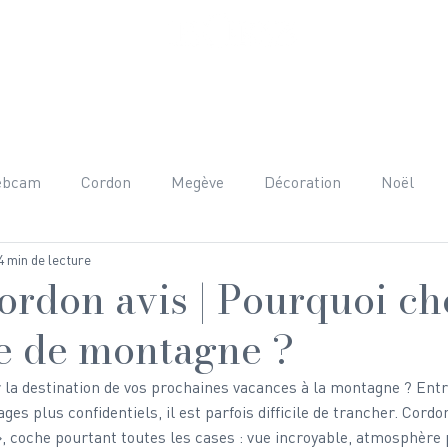
ET PRESTATIONS
AUTOUR DU CHALET
AVIS
FAQ
C
ebcam
Cordon
Megève
Décoration
Noël
4 min de lecture
nées
Adrénaline
Mont-Blanc
Beaufortain
H
ordon avis | Pourquoi ch
ge de montagne ?
raphie
Team Building
Anniversaire
Gastronomie
 la destination de vos prochaines vacances à la montagne ? Ent
ages plus confidentiels, il est parfois difficile de trancher. Cor
 coche pourtant toutes les cases : vue incroyable, atmosphère 