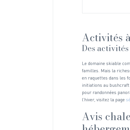
Activités 
Des activités
Le domaine skiable comp
familles. Mais la riche
en raquettes dans les fo
initiations au bushcraft
pour randonnées panora
l’hiver, visitez la page 
sé
Avis chal
hébergem