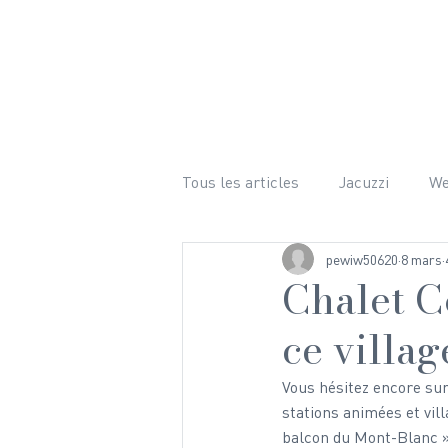
LE CHALET
ÉQUIPEMENTS 
Tous les articles
Jacuzzi
W
pewiw50620
8 mars
Bien-être
Ski
Randon
Chalet C
ce villa
Mariage
Hiver
Photog
Vous hésitez encore sur
stations animées et vill
balcon du Mont-Blanc »,