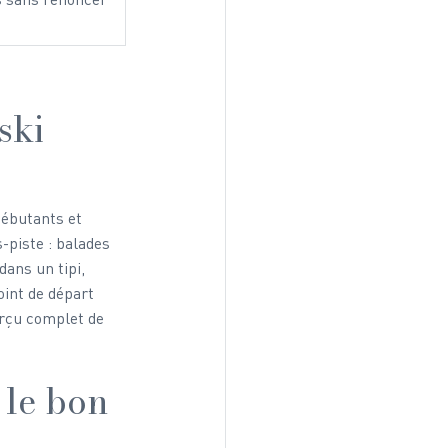
ski
débutants et 
-piste : balades 
dans un tipi, 
oint de départ 
rçu complet de 
 le bon 