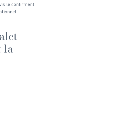
vis le confirment 
ptionnel.
alet 
 la 