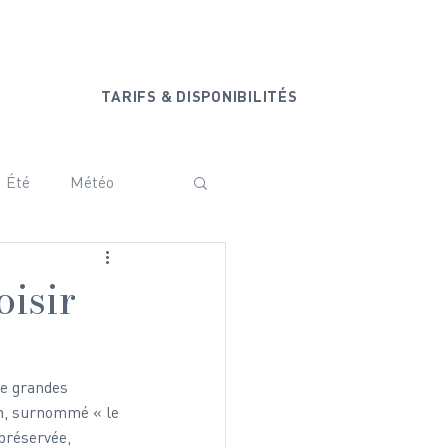
+33 6 20 44 77 44
ONTACT
TARIFS & DISPONIBILITÉS
Été
Météo
ammam
Vanoise
oisir
Baby shower
re grandes 
don, surnommé « le 
préservée, 