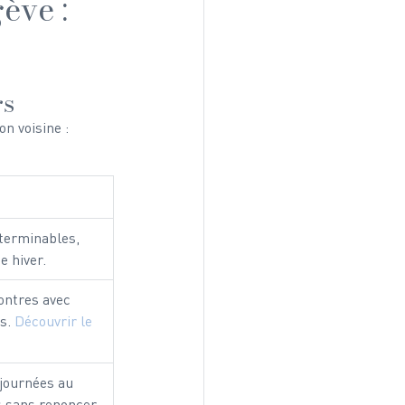
ève : 
rs
n voisine :
nterminables, 
 hiver.
contres avec 
s. 
Découvrir le 
journées au 
 sans renoncer 