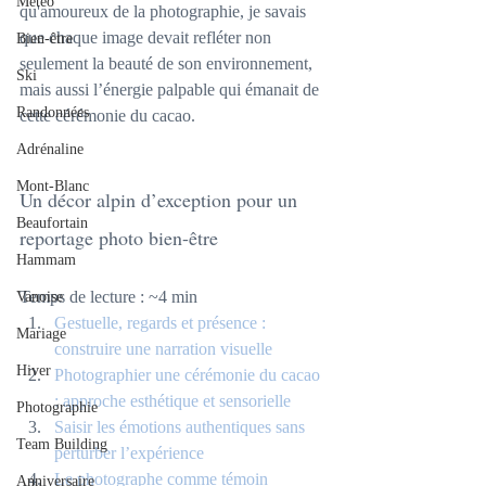
Météo
qu'amoureux de la photographie, je savais 
que chaque image devait refléter non 
Bien-être
seulement la beauté de son environnement, 
Ski
mais aussi l’énergie palpable qui émanait de 
Randonnées
cette cérémonie du cacao.
Adrénaline
Mont-Blanc
Un décor alpin d’exception pour un 
Beaufortain
reportage photo bien-être
Hammam
Temps de lecture : ~4 min
Vanoise
Gestuelle, regards et présence : 
Mariage
construire une narration visuelle
Hiver
Photographier une cérémonie du cacao 
: approche esthétique et sensorielle
Photographie
Saisir les émotions authentiques sans 
Team Building
perturber l’expérience
Le photographe comme témoin 
Anniversaire