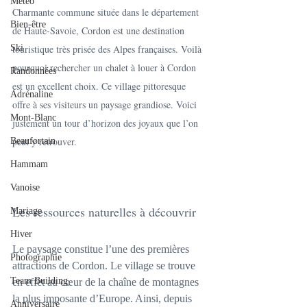
Météo
Charmante commune située dans le département 
Bien-être
de Haute-Savoie, Cordon est une destination 
touristique très prisée des Alpes françaises. Voilà 
Ski
pourquoi rechercher un chalet à louer à Cordon 
Randonnées
est un excellent choix. Ce village pittoresque 
Adrénaline
offre à ses visiteurs un paysage grandiose. Voici 
Mont-Blanc
justement un tour d’horizon des joyaux que l’on 
peut y retrouver.
Beaufortain
Hammam
Vanoise
Les ressources naturelles à découvrir
Mariage
Hiver
Le paysage constitue l’une des premières 
Photographie
attractions de Cordon. Le village se trouve 
Team Building
en effet au cœur de la chaîne de montagnes 
la plus imposante d’Europe. Ainsi, depuis 
Anniversaire