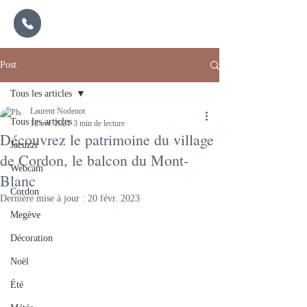
Post
Tous les articles
Laurent Nodenot
Tous les articles
12 avr. 2021
3 min de lecture
Découvrez le patrimoine du village
Jacuzzi
de Cordon, le balcon du Mont-
Webcam
Blanc
Cordon
Dernière mise à jour :
20 févr. 2023
Megève
Décoration
Noël
Été